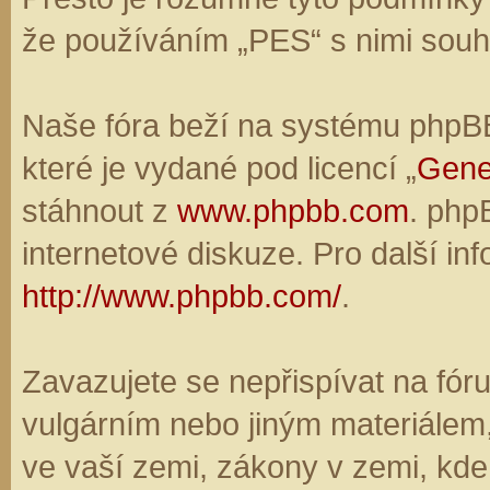
že používáním „PES“ s nimi souhl
Naše fóra beží na systému phpBB,
které je vydané pod licencí „
Gene
stáhnout z
www.phpbb.com
. php
internetové diskuze. Pro další in
http://www.phpbb.com/
.
Zavazujete se nepřispívat na fó
vulgárním nebo jiným materiálem,
ve vaší zemi, zákony v zemi, kde