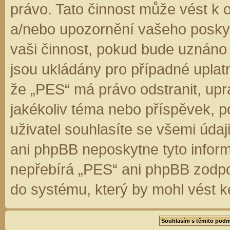
právo. Tato činnost může vést k 
a/nebo upozornění vašeho poskyt
vaši činnost, pokud bude uznáno
jsou ukládány pro případné uplatn
že „PES“ má právo odstranit, up
jakékoliv téma nebo příspěvek, 
uživatel souhlasíte se všemi úda
ani phpBB neposkytne tyto inform
nepřebírá „PES“ ani phpBB zodpo
do systému, který by mohl vést k