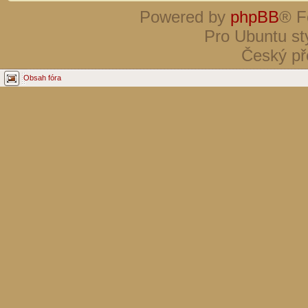
Powered by
phpBB
® F
Pro Ubuntu st
Český př
Obsah fóra