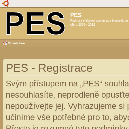
PES
Podpora efektivní spolupráce biomedicín
sféry 2009 - 2012
Obsah fóra
PES - Registrace
Svým přístupem na „PES“ souhlas
nesouhlasíte, neprodleně opusťte
nepoužívejte jej. Vyhrazujeme si
učiníme vše potřebné pro to, aby
Přesto je rozumné tyto podmínky