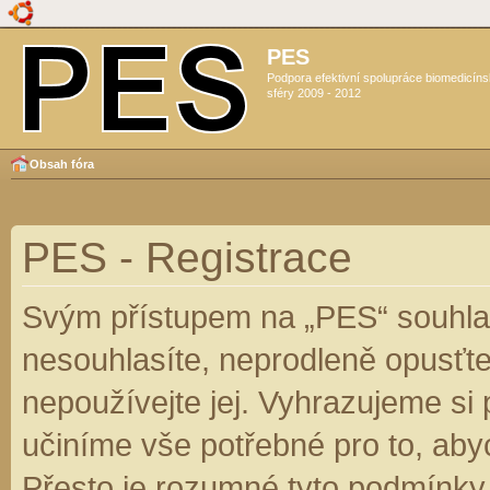
PES
Podpora efektivní spolupráce biomedicín
sféry 2009 - 2012
Obsah fóra
PES - Registrace
Svým přístupem na „PES“ souhlas
nesouhlasíte, neprodleně opusťte
nepoužívejte jej. Vyhrazujeme si
učiníme vše potřebné pro to, aby
Přesto je rozumné tyto podmínky