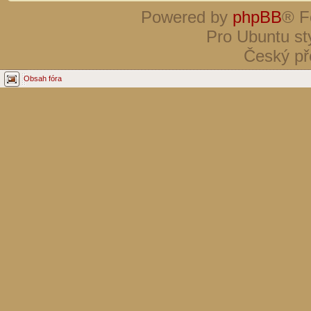
Powered by
phpBB
® F
Pro Ubuntu st
Český př
Obsah fóra