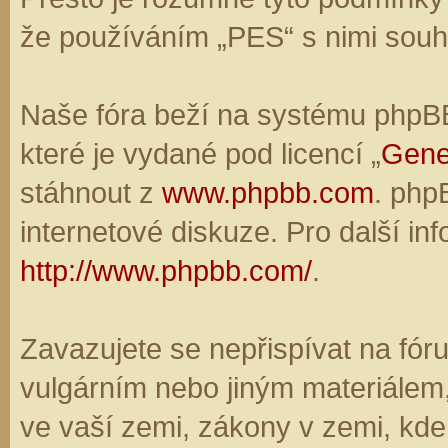
že používáním „PES“ s nimi souhl
Naše fóra beží na systému phpBB,
které je vydané pod licencí „
Gene
stáhnout z
www.phpbb.com
. php
internetové diskuze. Pro další in
http://www.phpbb.com/
.
Zavazujete se nepřispívat na fó
vulgárním nebo jiným materiálem,
ve vaší zemi, zákony v zemi, kde