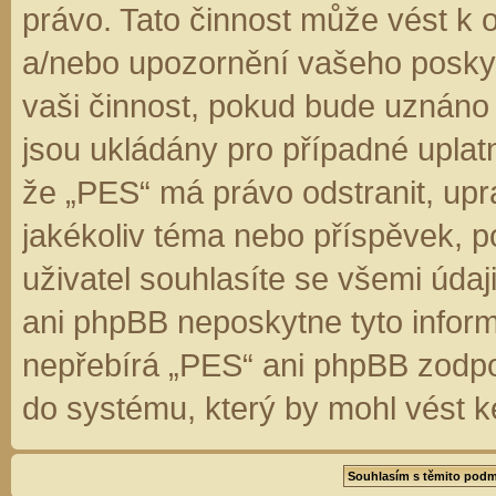
právo. Tato činnost může vést k 
a/nebo upozornění vašeho poskyt
vaši činnost, pokud bude uznáno
jsou ukládány pro případné uplatn
že „PES“ má právo odstranit, up
jakékoliv téma nebo příspěvek, 
uživatel souhlasíte se všemi úda
ani phpBB neposkytne tyto inform
nepřebírá „PES“ ani phpBB zodpo
do systému, který by mohl vést k