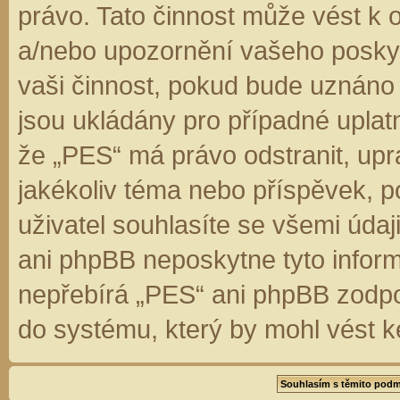
právo. Tato činnost může vést k 
a/nebo upozornění vašeho poskyt
vaši činnost, pokud bude uznáno
jsou ukládány pro případné uplatn
že „PES“ má právo odstranit, up
jakékoliv téma nebo příspěvek, 
uživatel souhlasíte se všemi úda
ani phpBB neposkytne tyto inform
nepřebírá „PES“ ani phpBB zodpo
do systému, který by mohl vést k