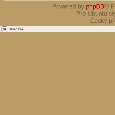
Powered by
phpBB
® F
Pro Ubuntu st
Český př
Obsah fóra