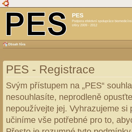
PES
Podpora efektivní spolupráce biomedicín
sféry 2009 - 2012
Obsah fóra
PES - Registrace
Svým přístupem na „PES“ souhlas
nesouhlasíte, neprodleně opusťte
nepoužívejte jej. Vyhrazujeme si
učiníme vše potřebné pro to, aby
Přesto je rozumné tyto podmínky