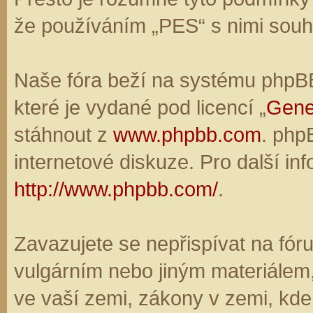
že používáním „PES“ s nimi souhl
Naše fóra beží na systému phpBB,
které je vydané pod licencí „
Gene
stáhnout z
www.phpbb.com
. php
internetové diskuze. Pro další in
http://www.phpbb.com/
.
Zavazujete se nepřispívat na fó
vulgárním nebo jiným materiálem,
ve vaší zemi, zákony v zemi, kde