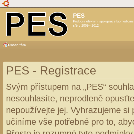
PES
Podpora efektivní spolupráce biomedicín
sféry 2009 - 2012
Obsah fóra
PES - Registrace
Svým přístupem na „PES“ souhlas
nesouhlasíte, neprodleně opusťte
nepoužívejte jej. Vyhrazujeme si
učiníme vše potřebné pro to, aby
Přesto je rozumné tyto podmínky