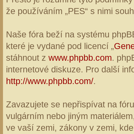
že používáním „PES“ s nimi souhl
Naše fóra beží na systému phpBB,
které je vydané pod licencí „
Gene
stáhnout z
www.phpbb.com
. php
internetové diskuze. Pro další in
http://www.phpbb.com/
.
Zavazujete se nepřispívat na fó
vulgárním nebo jiným materiálem,
ve vaší zemi, zákony v zemi, kde