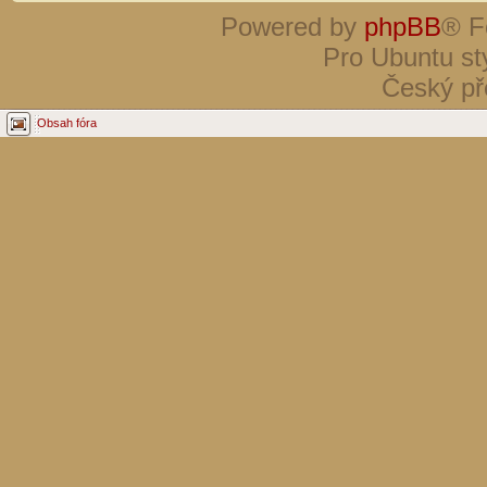
Powered by
phpBB
® F
Pro Ubuntu st
Český př
Obsah fóra