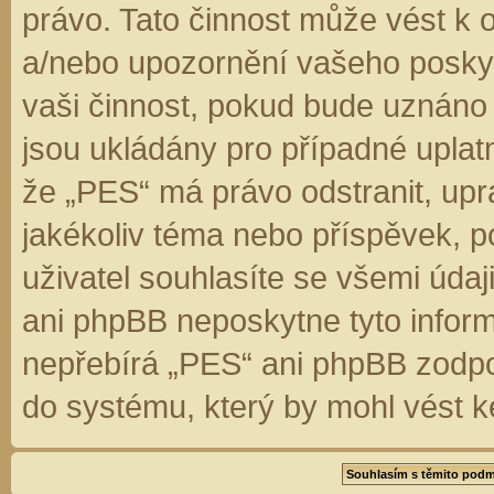
právo. Tato činnost může vést k 
a/nebo upozornění vašeho poskyt
vaši činnost, pokud bude uznáno
jsou ukládány pro případné uplatn
že „PES“ má právo odstranit, up
jakékoliv téma nebo příspěvek, 
uživatel souhlasíte se všemi úda
ani phpBB neposkytne tyto inform
nepřebírá „PES“ ani phpBB zodpo
do systému, který by mohl vést k