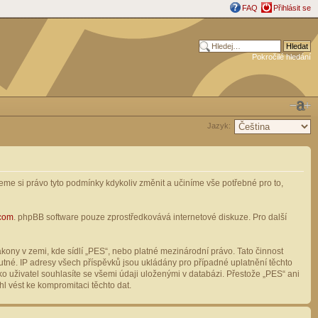
FAQ
Přihlásit se
Pokročilé hledání
Jazyk:
me si právo tyto podmínky kdykoliv změnit a učiníme vše potřebné pro to,
com
. phpBB software pouze zprostředkovává internetové diskuze. Pro další
ony v zemi, kde sídlí „PES“, nebo platné mezinárodní právo. Tato činnost
tné. IP adresy všech příspěvků jsou ukládány pro případné uplatnění těchto
o uživatel souhlasíte se všemi údaji uloženými v databázi. Přestože „PES“ ani
l vést ke kompromitaci těchto dat.