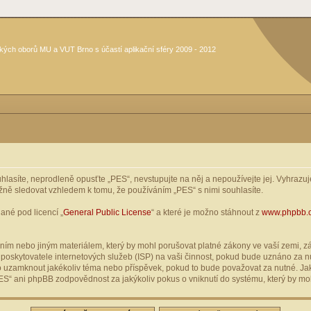
kých oborů MU a VUT Brno s účastí aplikační sféry 2009 - 2012
asíte, neprodleně opusťte „PES“, nevstupujte na něj a nepoužívejte jej. Vyhrazuje
žně sledovat vzhledem k tomu, že používáním „PES“ s nimi souhlasíte.
ané pod licencí „
General Public License
“ a které je možno stáhnout z
www.phpbb.
ím nebo jiným materiálem, který by mohl porušovat platné zákony ve vaší zemi, zák
oskytovatele internetových služeb (ISP) na vaši činnost, pokud bude uznáno za nu
ebo uzamknout jakékoliv téma nebo příspěvek, pokud to bude považovat za nutné. Jak
S“ ani phpBB zodpovědnost za jakýkoliv pokus o vniknutí do systému, který by moh