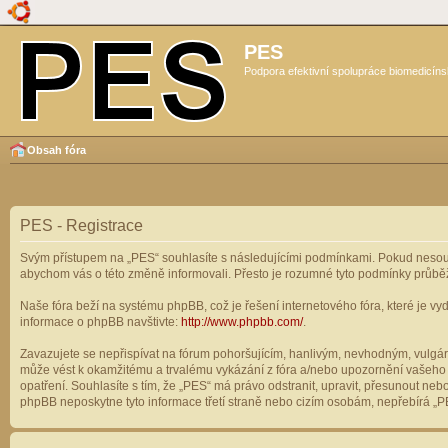
PES
Podpora efektivní spolupráce biomedicíns
Obsah fóra
PES - Registrace
Svým přístupem na „PES“ souhlasíte s následujícími podmínkami. Pokud nesouhl
abychom vás o této změně informovali. Přesto je rozumné tyto podmínky průbě
Naše fóra beží na systému phpBB, což je řešení internetového fóra, které je vyd
informace o phpBB navštivte:
http://www.phpbb.com/
.
Zavazujete se nepřispívat na fórum pohoršujícím, hanlivým, nevhodným, vulgárn
může vést k okamžitému a trvalému vykázání z fóra a/nebo upozornění vašeho p
opatření. Souhlasíte s tím, že „PES“ má právo odstranit, upravit, přesunout n
phpBB neposkytne tyto informace třetí straně nebo cizím osobám, nepřebírá „PE