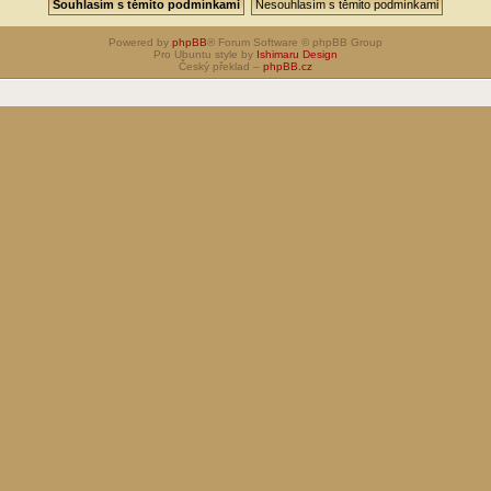
Powered by
phpBB
® Forum Software © phpBB Group
Pro Ubuntu style by
Ishimaru Design
Český překlad –
phpBB.cz