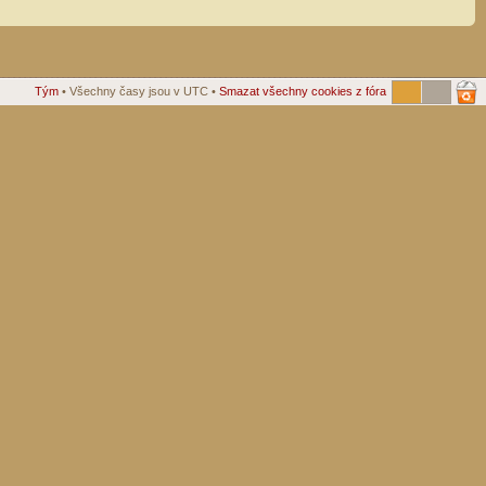
Tým
• Všechny časy jsou v UTC •
Smazat všechny cookies z fóra