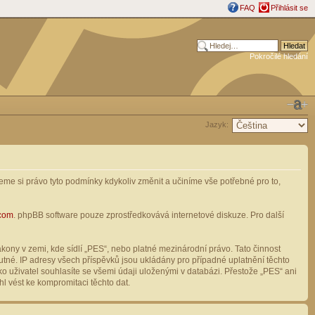
FAQ
Přihlásit se
Pokročilé hledání
Jazyk:
me si právo tyto podmínky kdykoliv změnit a učiníme vše potřebné pro to,
com
. phpBB software pouze zprostředkovává internetové diskuze. Pro další
ony v zemi, kde sídlí „PES“, nebo platné mezinárodní právo. Tato činnost
tné. IP adresy všech příspěvků jsou ukládány pro případné uplatnění těchto
o uživatel souhlasíte se všemi údaji uloženými v databázi. Přestože „PES“ ani
l vést ke kompromitaci těchto dat.