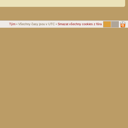
Tým
• Všechny časy jsou v UTC •
Smazat všechny cookies z fóra