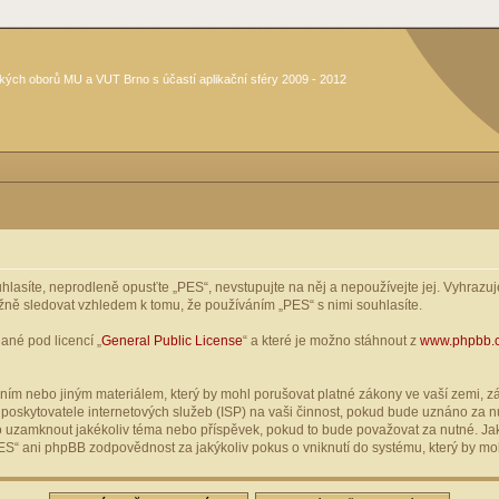
kých oborů MU a VUT Brno s účastí aplikační sféry 2009 - 2012
asíte, neprodleně opusťte „PES“, nevstupujte na něj a nepoužívejte jej. Vyhrazuje
žně sledovat vzhledem k tomu, že používáním „PES“ s nimi souhlasíte.
ané pod licencí „
General Public License
“ a které je možno stáhnout z
www.phpbb.
ím nebo jiným materiálem, který by mohl porušovat platné zákony ve vaší zemi, zák
oskytovatele internetových služeb (ISP) na vaši činnost, pokud bude uznáno za nu
ebo uzamknout jakékoliv téma nebo příspěvek, pokud to bude považovat za nutné. Jak
S“ ani phpBB zodpovědnost za jakýkoliv pokus o vniknutí do systému, který by moh