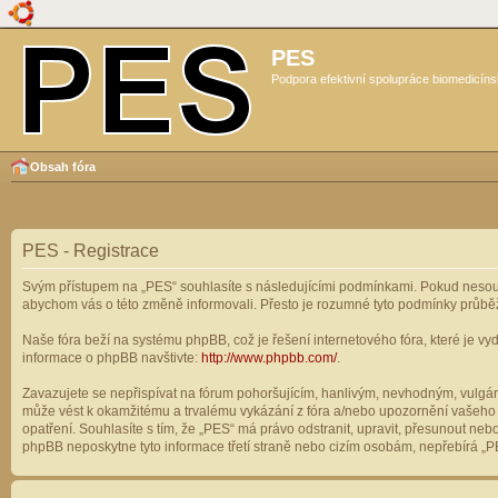
PES
Podpora efektivní spolupráce biomedicíns
Obsah fóra
PES - Registrace
Svým přístupem na „PES“ souhlasíte s následujícími podmínkami. Pokud nesouhl
abychom vás o této změně informovali. Přesto je rozumné tyto podmínky průbě
Naše fóra beží na systému phpBB, což je řešení internetového fóra, které je vyd
informace o phpBB navštivte:
http://www.phpbb.com/
.
Zavazujete se nepřispívat na fórum pohoršujícím, hanlivým, nevhodným, vulgárn
může vést k okamžitému a trvalému vykázání z fóra a/nebo upozornění vašeho p
opatření. Souhlasíte s tím, že „PES“ má právo odstranit, upravit, přesunout n
phpBB neposkytne tyto informace třetí straně nebo cizím osobám, nepřebírá „PE