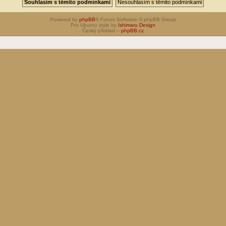
Powered by
phpBB
® Forum Software © phpBB Group
Pro Ubuntu style by
Ishimaru Design
Český překlad –
phpBB.cz