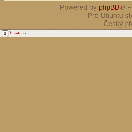
Powered by
phpBB
® F
Pro Ubuntu st
Český př
Obsah fóra