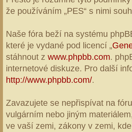
že používáním „PES“ s nimi souhl
Naše fóra beží na systému phpBB,
které je vydané pod licencí „
Gene
stáhnout z
www.phpbb.com
. php
internetové diskuze. Pro další in
http://www.phpbb.com/
.
Zavazujete se nepřispívat na fó
vulgárním nebo jiným materiálem,
ve vaší zemi, zákony v zemi, kde