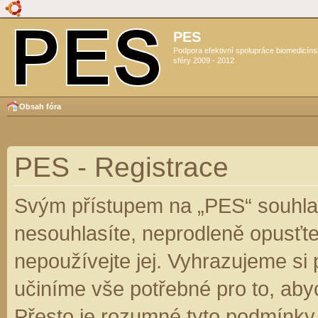
PES
Podpora efektivní spolupráce biomedicín
sféry 2009 - 2012
Obsah fóra
PES - Registrace
Svým přístupem na „PES“ souhlas
nesouhlasíte, neprodleně opusťte
nepoužívejte jej. Vyhrazujeme si
učiníme vše potřebné pro to, aby
Přesto je rozumné tyto podmínky