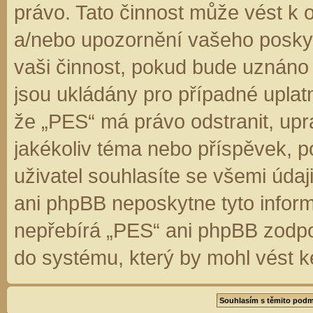
právo. Tato činnost může vést k 
a/nebo upozornění vašeho poskyt
vaši činnost, pokud bude uznáno
jsou ukládány pro případné uplatn
že „PES“ má právo odstranit, up
jakékoliv téma nebo příspěvek, 
uživatel souhlasíte se všemi úda
ani phpBB neposkytne tyto inform
nepřebírá „PES“ ani phpBB zodpo
do systému, který by mohl vést k