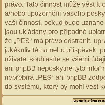
právo. Tato činnost může vést k 
a/nebo upozornění vašeho poskyt
vaši činnost, pokud bude uznáno
jsou ukládány pro případné uplatn
že „PES“ má právo odstranit, up
jakékoliv téma nebo příspěvek, 
uživatel souhlasíte se všemi úda
ani phpBB neposkytne tyto inform
nepřebírá „PES“ ani phpBB zodpo
do systému, který by mohl vést k