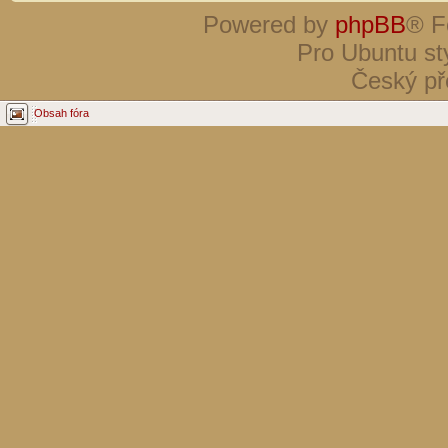
Powered by
phpBB
® F
Pro Ubuntu st
Český př
Obsah fóra