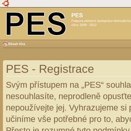
PES
Podpora efektivní spolupráce biomedicín
sféry 2009 - 2012
Obsah fóra
PES - Registrace
Svým přístupem na „PES“ souhlas
nesouhlasíte, neprodleně opusťte
nepoužívejte jej. Vyhrazujeme si
učiníme vše potřebné pro to, aby
Přesto je rozumné tyto podmínky