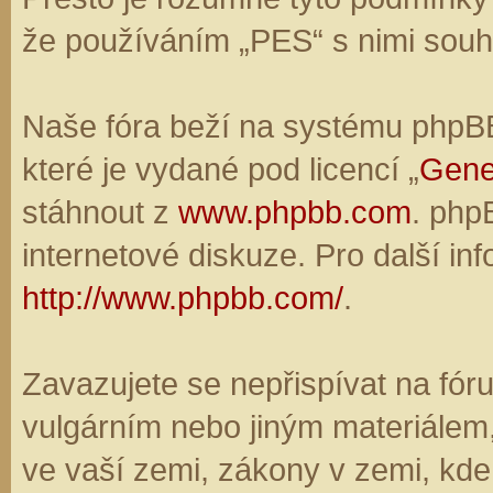
že používáním „PES“ s nimi souhl
Naše fóra beží na systému phpBB,
které je vydané pod licencí „
Gene
stáhnout z
www.phpbb.com
. php
internetové diskuze. Pro další in
http://www.phpbb.com/
.
Zavazujete se nepřispívat na fó
vulgárním nebo jiným materiálem,
ve vaší zemi, zákony v zemi, kde