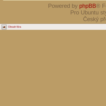
Powered by
phpBB
® F
Pro Ubuntu st
Český př
Obsah fóra