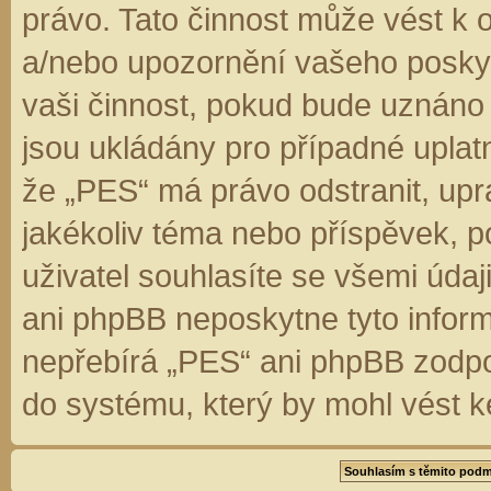
právo. Tato činnost může vést k 
a/nebo upozornění vašeho poskyt
vaši činnost, pokud bude uznáno
jsou ukládány pro případné uplatn
že „PES“ má právo odstranit, up
jakékoliv téma nebo příspěvek, 
uživatel souhlasíte se všemi úda
ani phpBB neposkytne tyto inform
nepřebírá „PES“ ani phpBB zodpo
do systému, který by mohl vést k