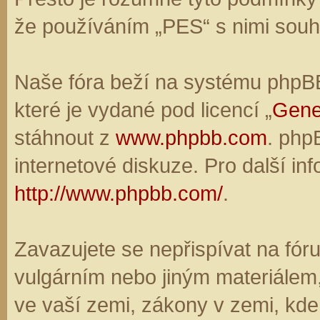
že používáním „PES“ s nimi souhl
Naše fóra beží na systému phpBB,
které je vydané pod licencí „
Gene
stáhnout z
www.phpbb.com
. php
internetové diskuze. Pro další in
http://www.phpbb.com/
.
Zavazujete se nepřispívat na fó
vulgárním nebo jiným materiálem,
ve vaší zemi, zákony v zemi, kde