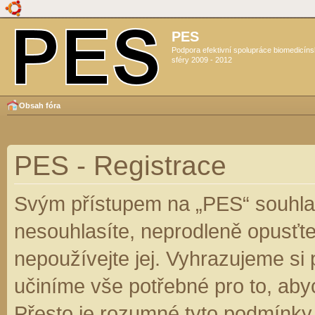
PES
Podpora efektivní spolupráce biomedicín
sféry 2009 - 2012
Obsah fóra
PES - Registrace
Svým přístupem na „PES“ souhlas
nesouhlasíte, neprodleně opusťte
nepoužívejte jej. Vyhrazujeme si
učiníme vše potřebné pro to, aby
Přesto je rozumné tyto podmínky