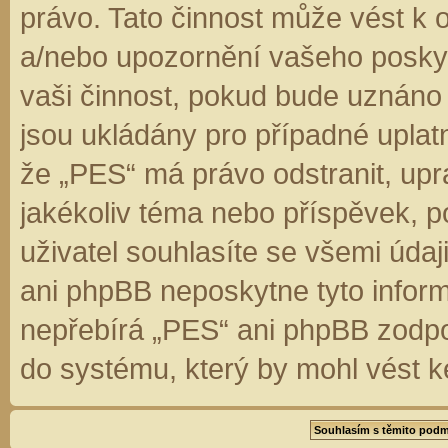
právo. Tato činnost může vést k 
a/nebo upozornění vašeho poskyt
vaši činnost, pokud bude uznáno
jsou ukládány pro případné uplatn
že „PES“ má právo odstranit, up
jakékoliv téma nebo příspěvek, 
uživatel souhlasíte se všemi úda
ani phpBB neposkytne tyto inform
nepřebírá „PES“ ani phpBB zodpo
do systému, který by mohl vést k