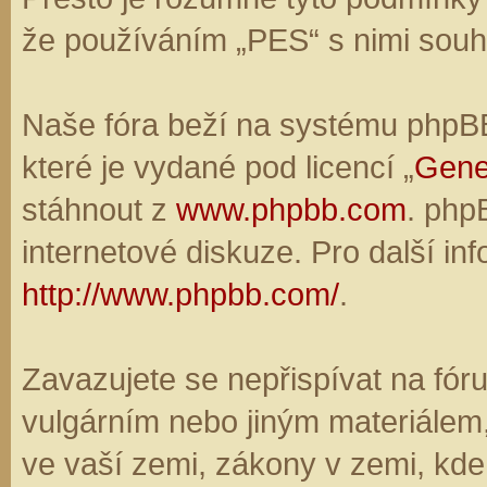
že používáním „PES“ s nimi souhl
Naše fóra beží na systému phpBB,
které je vydané pod licencí „
Gene
stáhnout z
www.phpbb.com
. php
internetové diskuze. Pro další in
http://www.phpbb.com/
.
Zavazujete se nepřispívat na fó
vulgárním nebo jiným materiálem,
ve vaší zemi, zákony v zemi, kde