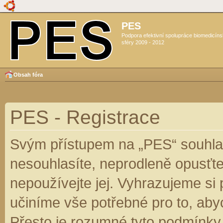
PES
Podpora efektivní spolupráce biomedicín
sféry 2009 - 2012
Obsah fóra
PES - Registrace
Svým přístupem na „PES“ souhlas
nesouhlasíte, neprodleně opusťte
nepoužívejte jej. Vyhrazujeme si
učiníme vše potřebné pro to, aby
Přesto je rozumné tyto podmínky