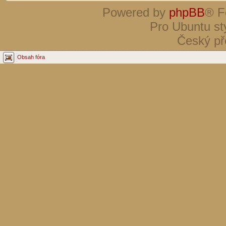
Powered by
phpBB
® F
Pro Ubuntu st
Český př
Obsah fóra