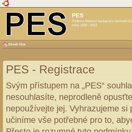
PES
Podpora efektivní spolupráce biomedicín
sféry 2009 - 2012
Obsah fóra
PES - Registrace
Svým přístupem na „PES“ souhlas
nesouhlasíte, neprodleně opusťte
nepoužívejte jej. Vyhrazujeme si
učiníme vše potřebné pro to, aby
Přesto je rozumné tyto podmínky