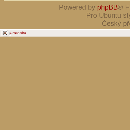
Powered by
phpBB
® F
Pro Ubuntu st
Český př
Obsah fóra