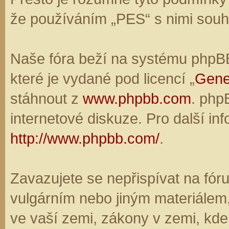
že používáním „PES“ s nimi souhl
Naše fóra beží na systému phpBB,
které je vydané pod licencí „
Gene
stáhnout z
www.phpbb.com
. php
internetové diskuze. Pro další in
http://www.phpbb.com/
.
Zavazujete se nepřispívat na fó
vulgárním nebo jiným materiálem,
ve vaší zemi, zákony v zemi, kde