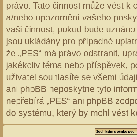
právo. Tato činnost může vést k 
a/nebo upozornění vašeho poskyt
vaši činnost, pokud bude uznáno
jsou ukládány pro případné uplatn
že „PES“ má právo odstranit, up
jakékoliv téma nebo příspěvek, 
uživatel souhlasíte se všemi úda
ani phpBB neposkytne tyto inform
nepřebírá „PES“ ani phpBB zodpo
do systému, který by mohl vést k