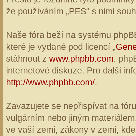
že používáním „PES“ s nimi souhl
Naše fóra beží na systému phpBB,
které je vydané pod licencí „
Gene
stáhnout z
www.phpbb.com
. php
internetové diskuze. Pro další in
http://www.phpbb.com/
.
Zavazujete se nepřispívat na fó
vulgárním nebo jiným materiálem,
ve vaší zemi, zákony v zemi, kde