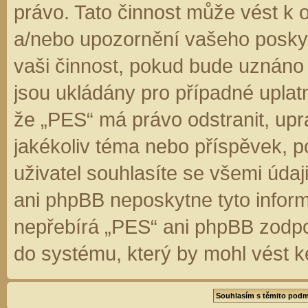
právo. Tato činnost může vést k 
a/nebo upozornění vašeho poskyt
vaši činnost, pokud bude uznáno
jsou ukládány pro případné uplatn
že „PES“ má právo odstranit, up
jakékoliv téma nebo příspěvek, 
uživatel souhlasíte se všemi úda
ani phpBB neposkytne tyto inform
nepřebírá „PES“ ani phpBB zodpo
do systému, který by mohl vést k