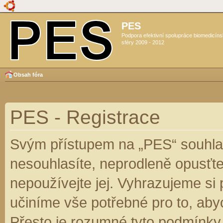
PES
Podpora efektivní spolupráce biomedicín
sféry 2009 - 2012
Obsah fóra
PES - Registrace
Svým přístupem na „PES“ souhlas
nesouhlasíte, neprodleně opusťte
nepoužívejte jej. Vyhrazujeme si
učiníme vše potřebné pro to, aby
Přesto je rozumné tyto podmínky