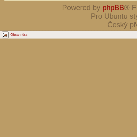
Powered by
phpBB
® F
Pro Ubuntu st
Český př
Obsah fóra