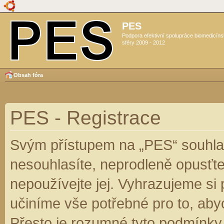
PES
Podpora efektivní spolupráce biomedicín
sféry 2009 - 2012
Obsah fóra
PES - Registrace
Svým přístupem na „PES“ souhlas
nesouhlasíte, neprodleně opusťte
nepoužívejte jej. Vyhrazujeme si
učiníme vše potřebné pro to, aby
Přesto je rozumné tyto podmínky