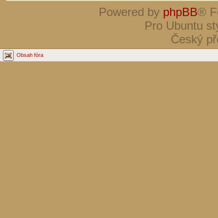
Powered by
phpBB
® F
Pro Ubuntu st
Český př
Obsah fóra