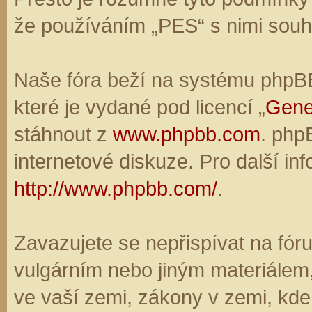
že používáním „PES“ s nimi souhl
Naše fóra beží na systému phpBB,
které je vydané pod licencí „
Gene
stáhnout z
www.phpbb.com
. php
internetové diskuze. Pro další in
http://www.phpbb.com/
.
Zavazujete se nepřispívat na fó
vulgárním nebo jiným materiálem,
ve vaší zemi, zákony v zemi, kde