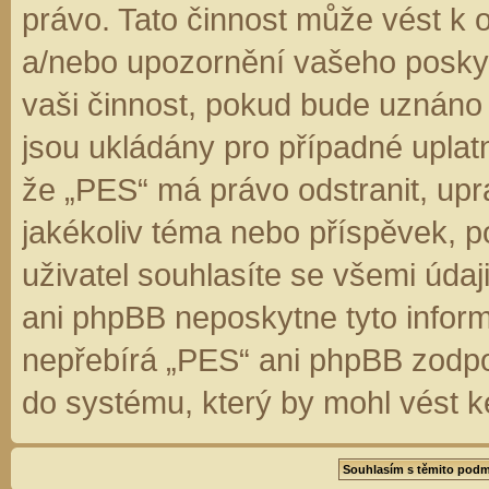
právo. Tato činnost může vést k 
a/nebo upozornění vašeho poskyt
vaši činnost, pokud bude uznáno
jsou ukládány pro případné uplatn
že „PES“ má právo odstranit, up
jakékoliv téma nebo příspěvek, 
uživatel souhlasíte se všemi úda
ani phpBB neposkytne tyto inform
nepřebírá „PES“ ani phpBB zodpo
do systému, který by mohl vést k