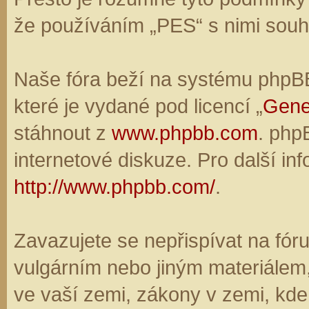
že používáním „PES“ s nimi souhl
Naše fóra beží na systému phpBB,
které je vydané pod licencí „
Gene
stáhnout z
www.phpbb.com
. php
internetové diskuze. Pro další in
http://www.phpbb.com/
.
Zavazujete se nepřispívat na fó
vulgárním nebo jiným materiálem,
ve vaší zemi, zákony v zemi, kde