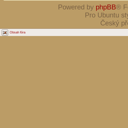
Powered by
phpBB
® F
Pro Ubuntu st
Český př
Obsah fóra