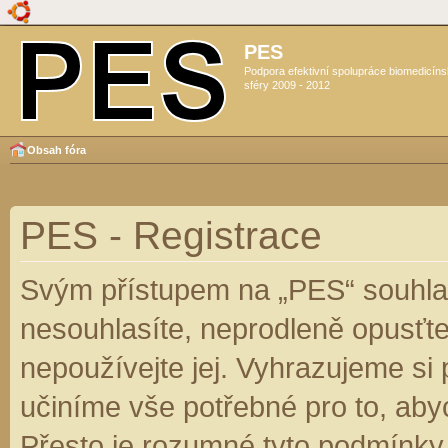
PES
Podpora efektivní spolupráce biomedicín
sféry 2009 - 2012
Obsah fóra
PES - Registrace
Svým přístupem na „PES“ souhlas
nesouhlasíte, neprodleně opusťte
nepoužívejte jej. Vyhrazujeme si
učiníme vše potřebné pro to, aby
Přesto je rozumné tyto podmínky