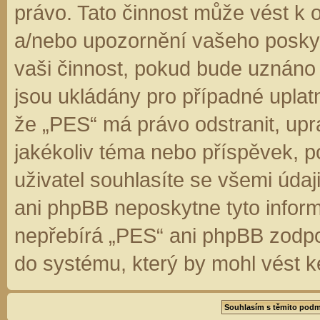
právo. Tato činnost může vést k 
a/nebo upozornění vašeho poskyt
vaši činnost, pokud bude uznáno
jsou ukládány pro případné uplatn
že „PES“ má právo odstranit, up
jakékoliv téma nebo příspěvek, 
uživatel souhlasíte se všemi úda
ani phpBB neposkytne tyto inform
nepřebírá „PES“ ani phpBB zodpo
do systému, který by mohl vést k