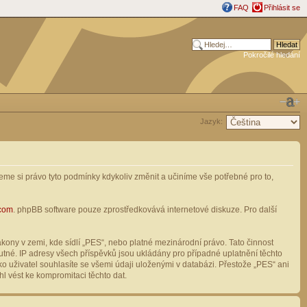
FAQ
Přihlásit se
Pokročilé hledání
Jazyk:
me si právo tyto podmínky kdykoliv změnit a učiníme vše potřebné pro to,
com
. phpBB software pouze zprostředkovává internetové diskuze. Pro další
ony v zemi, kde sídlí „PES“, nebo platné mezinárodní právo. Tato činnost
tné. IP adresy všech příspěvků jsou ukládány pro případné uplatnění těchto
o uživatel souhlasíte se všemi údaji uloženými v databázi. Přestože „PES“ ani
l vést ke kompromitaci těchto dat.