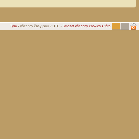
Tým
• Všechny časy jsou v UTC •
Smazat všechny cookies z fóra