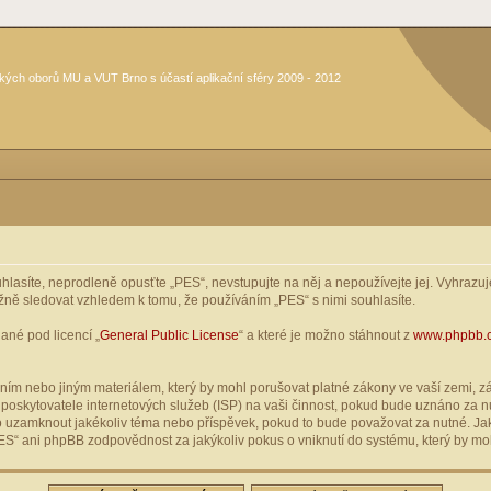
kých oborů MU a VUT Brno s účastí aplikační sféry 2009 - 2012
asíte, neprodleně opusťte „PES“, nevstupujte na něj a nepoužívejte jej. Vyhrazuje
žně sledovat vzhledem k tomu, že používáním „PES“ s nimi souhlasíte.
ané pod licencí „
General Public License
“ a které je možno stáhnout z
www.phpbb.
ím nebo jiným materiálem, který by mohl porušovat platné zákony ve vaší zemi, zák
oskytovatele internetových služeb (ISP) na vaši činnost, pokud bude uznáno za nu
ebo uzamknout jakékoliv téma nebo příspěvek, pokud to bude považovat za nutné. Jak
S“ ani phpBB zodpovědnost za jakýkoliv pokus o vniknutí do systému, který by moh