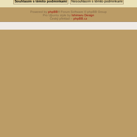
Powered by
phpBB
® Forum Software © phpBB Group
Pro Ubuntu style by
Ishimaru Design
Český překlad –
phpBB.cz