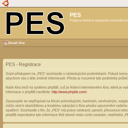
PES
Podpora efektivní spolupráce biomedicíns
Obsah fóra
PES - Registrace
Svým přístupem na „PES“ souhlasíte s následujícími podmínkami. Pokud nesouhl
abychom vás o této změně informovali. Přesto je rozumné tyto podmínky průbě
Naše fóra beží na systému phpBB, což je řešení internetového fóra, které je vyd
informace o phpBB navštivte:
http://www.phpbb.com/
.
Zavazujete se nepřispívat na fórum pohoršujícím, hanlivým, nevhodným, vulgárn
může vést k okamžitému a trvalému vykázání z fóra a/nebo upozornění vašeho p
opatření. Souhlasíte s tím, že „PES“ má právo odstranit, upravit, přesunout n
phpBB neposkytne tyto informace třetí straně nebo cizím osobám, nepřebírá „PE