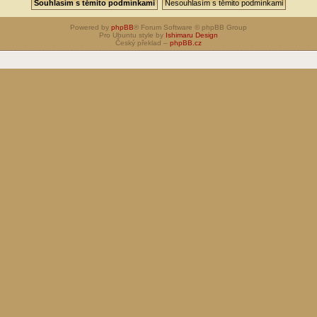
Powered by
phpBB
® Forum Software © phpBB Group
Pro Ubuntu style by
Ishimaru Design
Český překlad –
phpBB.cz