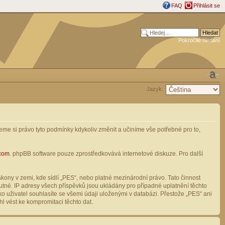
FAQ
Přihlásit se
Pokročilé hledání
Jazyk:
me si právo tyto podmínky kdykoliv změnit a učiníme vše potřebné pro to,
com
. phpBB software pouze zprostředkovává internetové diskuze. Pro další
ony v zemi, kde sídlí „PES“, nebo platné mezinárodní právo. Tato činnost
tné. IP adresy všech příspěvků jsou ukládány pro případné uplatnění těchto
o uživatel souhlasíte se všemi údaji uloženými v databázi. Přestože „PES“ ani
l vést ke kompromitaci těchto dat.