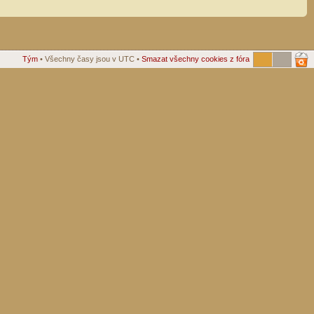
Tým
• Všechny časy jsou v UTC •
Smazat všechny cookies z fóra