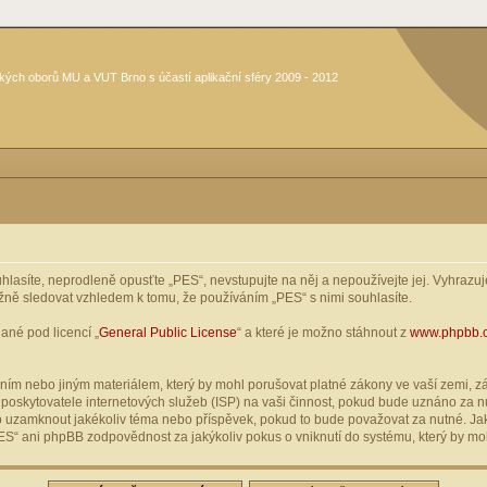
kých oborů MU a VUT Brno s účastí aplikační sféry 2009 - 2012
asíte, neprodleně opusťte „PES“, nevstupujte na něj a nepoužívejte jej. Vyhrazuje
žně sledovat vzhledem k tomu, že používáním „PES“ s nimi souhlasíte.
ané pod licencí „
General Public License
“ a které je možno stáhnout z
www.phpbb.
ím nebo jiným materiálem, který by mohl porušovat platné zákony ve vaší zemi, zák
oskytovatele internetových služeb (ISP) na vaši činnost, pokud bude uznáno za nu
ebo uzamknout jakékoliv téma nebo příspěvek, pokud to bude považovat za nutné. Jak
S“ ani phpBB zodpovědnost za jakýkoliv pokus o vniknutí do systému, který by moh