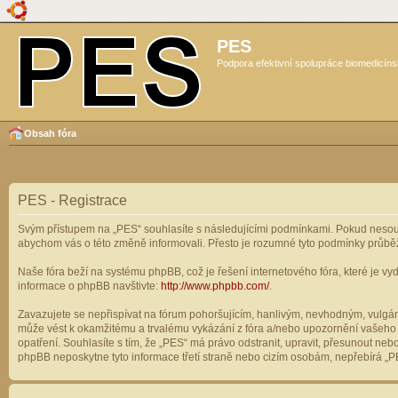
PES
Podpora efektivní spolupráce biomedicíns
Obsah fóra
PES - Registrace
Svým přístupem na „PES“ souhlasíte s následujícími podmínkami. Pokud nesouhl
abychom vás o této změně informovali. Přesto je rozumné tyto podmínky průbě
Naše fóra beží na systému phpBB, což je řešení internetového fóra, které je vyd
informace o phpBB navštivte:
http://www.phpbb.com/
.
Zavazujete se nepřispívat na fórum pohoršujícím, hanlivým, nevhodným, vulgárn
může vést k okamžitému a trvalému vykázání z fóra a/nebo upozornění vašeho p
opatření. Souhlasíte s tím, že „PES“ má právo odstranit, upravit, přesunout n
phpBB neposkytne tyto informace třetí straně nebo cizím osobám, nepřebírá „PE