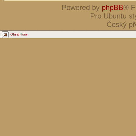
Powered by
phpBB
® F
Pro Ubuntu st
Český př
Obsah fóra