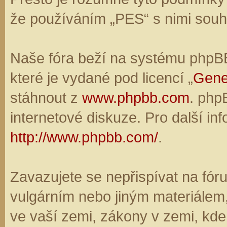
že používáním „PES“ s nimi souhl
Naše fóra beží na systému phpBB,
které je vydané pod licencí „
Gene
stáhnout z
www.phpbb.com
. php
internetové diskuze. Pro další in
http://www.phpbb.com/
.
Zavazujete se nepřispívat na fó
vulgárním nebo jiným materiálem,
ve vaší zemi, zákony v zemi, kde