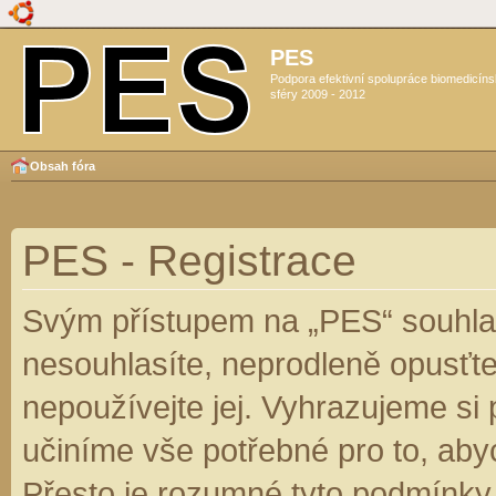
PES
Podpora efektivní spolupráce biomedicín
sféry 2009 - 2012
Obsah fóra
PES - Registrace
Svým přístupem na „PES“ souhlas
nesouhlasíte, neprodleně opusťte
nepoužívejte jej. Vyhrazujeme si
učiníme vše potřebné pro to, aby
Přesto je rozumné tyto podmínky