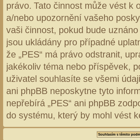
právo. Tato činnost může vést k 
a/nebo upozornění vašeho poskyt
vaši činnost, pokud bude uznáno
jsou ukládány pro případné uplatn
že „PES“ má právo odstranit, up
jakékoliv téma nebo příspěvek, 
uživatel souhlasíte se všemi úda
ani phpBB neposkytne tyto inform
nepřebírá „PES“ ani phpBB zodpo
do systému, který by mohl vést k