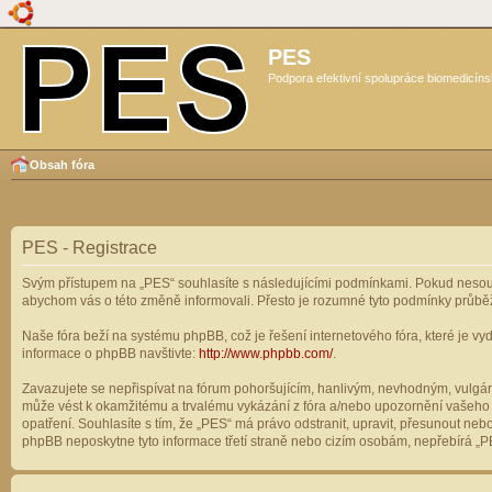
PES
Podpora efektivní spolupráce biomedicíns
Obsah fóra
PES - Registrace
Svým přístupem na „PES“ souhlasíte s následujícími podmínkami. Pokud nesouhl
abychom vás o této změně informovali. Přesto je rozumné tyto podmínky průbě
Naše fóra beží na systému phpBB, což je řešení internetového fóra, které je vyd
informace o phpBB navštivte:
http://www.phpbb.com/
.
Zavazujete se nepřispívat na fórum pohoršujícím, hanlivým, nevhodným, vulgárn
může vést k okamžitému a trvalému vykázání z fóra a/nebo upozornění vašeho p
opatření. Souhlasíte s tím, že „PES“ má právo odstranit, upravit, přesunout n
phpBB neposkytne tyto informace třetí straně nebo cizím osobám, nepřebírá „PE