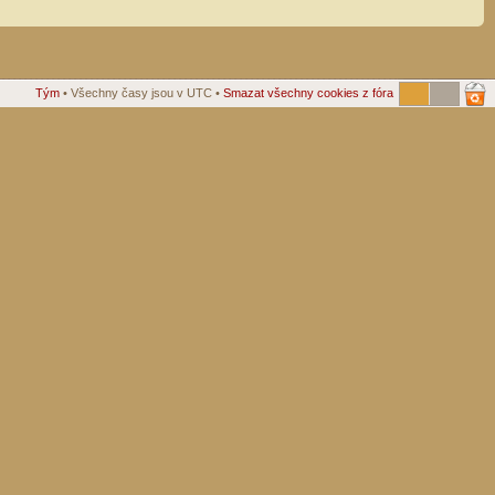
Tým
• Všechny časy jsou v UTC •
Smazat všechny cookies z fóra