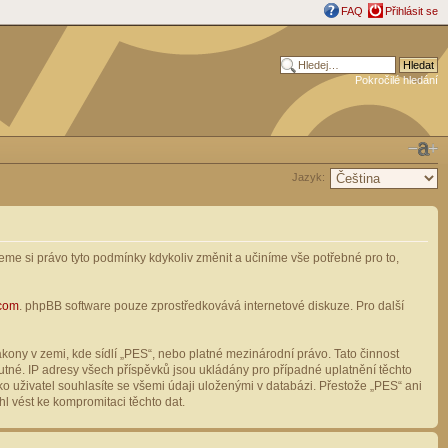
FAQ
Přihlásit se
Pokročilé hledání
Jazyk:
me si právo tyto podmínky kdykoliv změnit a učiníme vše potřebné pro to,
com
. phpBB software pouze zprostředkovává internetové diskuze. Pro další
ony v zemi, kde sídlí „PES“, nebo platné mezinárodní právo. Tato činnost
tné. IP adresy všech příspěvků jsou ukládány pro případné uplatnění těchto
o uživatel souhlasíte se všemi údaji uloženými v databázi. Přestože „PES“ ani
l vést ke kompromitaci těchto dat.