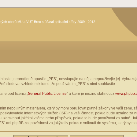
kých oborů MU a VUT Brno s účastí aplikační sféry 2009 - 2012
asíte, neprodleně opusťte „PES“, nevstupujte na něj a nepoužívejte jej. Vyhrazuje
žně sledovat vzhledem k tomu, že používáním „PES“ s nimi souhlasíte.
ané pod licencí „
General Public License
“ a které je možno stáhnout z
www.phpbb.
ím nebo jiným materiálem, který by mohl porušovat platné zákony ve vaší zemi, zák
oskytovatele internetových služeb (ISP) na vaši činnost, pokud bude uznáno za nu
ebo uzamknout jakékoliv téma nebo příspěvek, pokud to bude považovat za nutné. Jak
S“ ani phpBB zodpovědnost za jakýkoliv pokus o vniknutí do systému, který by moh