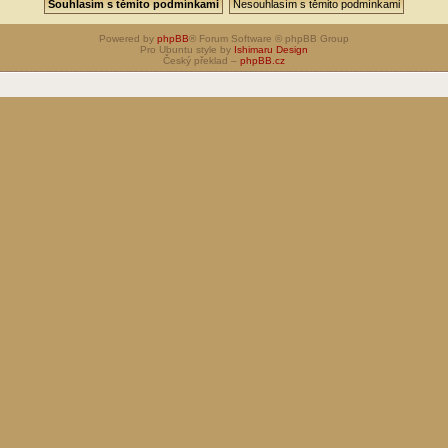
Powered by
phpBB
® Forum Software © phpBB Group
Pro Ubuntu style by
Ishimaru Design
Český překlad –
phpBB.cz