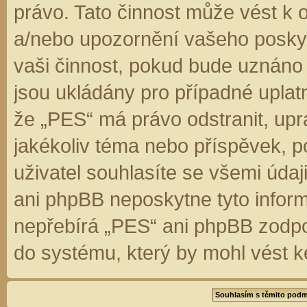
právo. Tato činnost může vést k 
a/nebo upozornění vašeho poskyt
vaši činnost, pokud bude uznáno
jsou ukládány pro případné uplatn
že „PES“ má právo odstranit, up
jakékoliv téma nebo příspěvek, 
uživatel souhlasíte se všemi úda
ani phpBB neposkytne tyto inform
nepřebírá „PES“ ani phpBB zodpo
do systému, který by mohl vést k