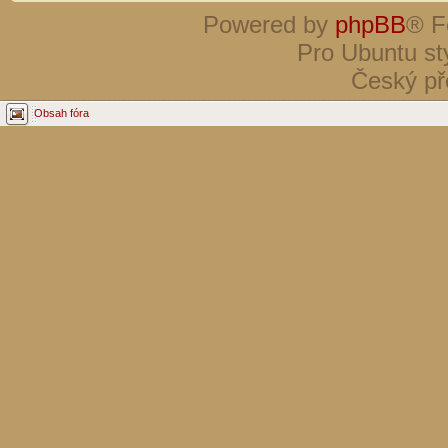
Powered by
phpBB
® F
Pro Ubuntu st
Český př
Obsah fóra