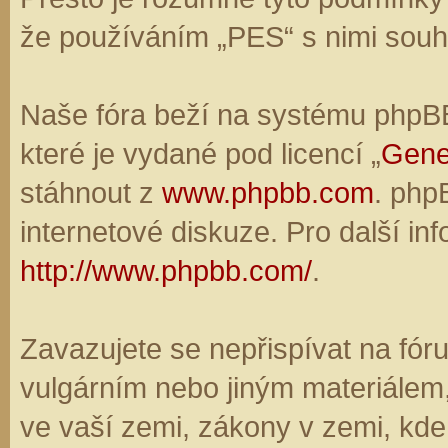
že používáním „PES“ s nimi souhl
Naše fóra beží na systému phpBB,
které je vydané pod licencí „
Gene
stáhnout z
www.phpbb.com
. php
internetové diskuze. Pro další in
http://www.phpbb.com/
.
Zavazujete se nepřispívat na fó
vulgárním nebo jiným materiálem,
ve vaší zemi, zákony v zemi, kde