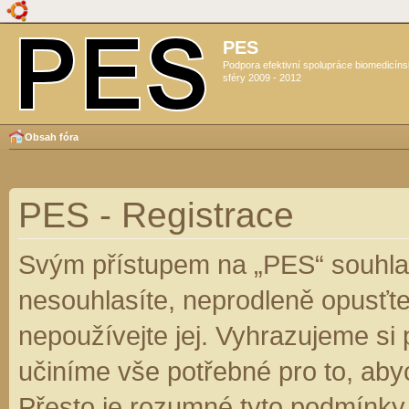
PES
Podpora efektivní spolupráce biomedicín
sféry 2009 - 2012
Obsah fóra
PES - Registrace
Svým přístupem na „PES“ souhlas
nesouhlasíte, neprodleně opusťte
nepoužívejte jej. Vyhrazujeme si
učiníme vše potřebné pro to, aby
Přesto je rozumné tyto podmínky