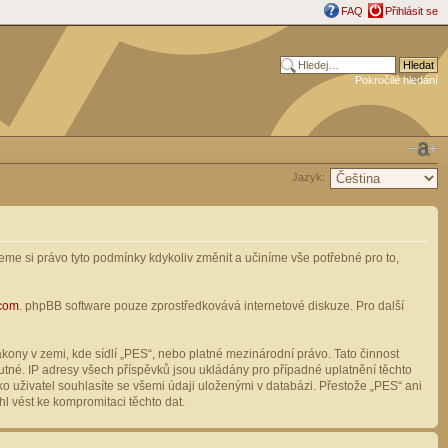
FAQ
Přihlásit se
Pokročilé hledání
Jazyk:
me si právo tyto podmínky kdykoliv změnit a učiníme vše potřebné pro to,
com
. phpBB software pouze zprostředkovává internetové diskuze. Pro další
ony v zemi, kde sídlí „PES“, nebo platné mezinárodní právo. Tato činnost
tné. IP adresy všech příspěvků jsou ukládány pro případné uplatnění těchto
o uživatel souhlasíte se všemi údaji uloženými v databázi. Přestože „PES“ ani
l vést ke kompromitaci těchto dat.