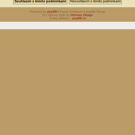
Powered by
phpBB
® Forum Software © phpBB Group
Pro Ubuntu style by
Ishimaru Design
Český překlad –
phpBB.cz