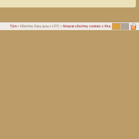
Tým
• Všechny časy jsou v UTC •
Smazat všechny cookies z fóra