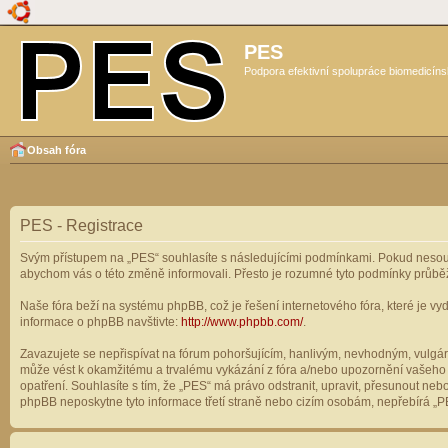
PES
Podpora efektivní spolupráce biomedicíns
Obsah fóra
PES - Registrace
Svým přístupem na „PES“ souhlasíte s následujícími podmínkami. Pokud nesouhl
abychom vás o této změně informovali. Přesto je rozumné tyto podmínky průbě
Naše fóra beží na systému phpBB, což je řešení internetového fóra, které je vyd
informace o phpBB navštivte:
http://www.phpbb.com/
.
Zavazujete se nepřispívat na fórum pohoršujícím, hanlivým, nevhodným, vulgárn
může vést k okamžitému a trvalému vykázání z fóra a/nebo upozornění vašeho p
opatření. Souhlasíte s tím, že „PES“ má právo odstranit, upravit, přesunout n
phpBB neposkytne tyto informace třetí straně nebo cizím osobám, nepřebírá „PE