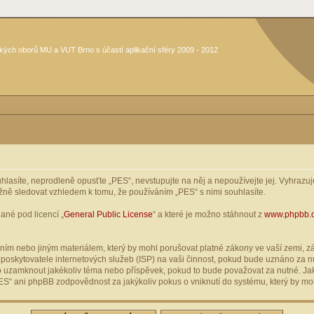
kých oborů MU a VUT Brno s účastí aplikační sféry 2009 - 2012
asíte, neprodleně opusťte „PES“, nevstupujte na něj a nepoužívejte jej. Vyhrazuje
žně sledovat vzhledem k tomu, že používáním „PES“ s nimi souhlasíte.
ané pod licencí „
General Public License
“ a které je možno stáhnout z
www.phpbb.
ím nebo jiným materiálem, který by mohl porušovat platné zákony ve vaší zemi, zák
oskytovatele internetových služeb (ISP) na vaši činnost, pokud bude uznáno za nu
ebo uzamknout jakékoliv téma nebo příspěvek, pokud to bude považovat za nutné. Jak
S“ ani phpBB zodpovědnost za jakýkoliv pokus o vniknutí do systému, který by moh