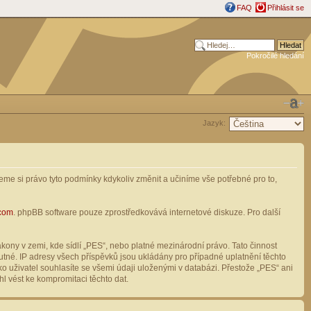
FAQ
Přihlásit se
Pokročilé hledání
Jazyk:
me si právo tyto podmínky kdykoliv změnit a učiníme vše potřebné pro to,
com
. phpBB software pouze zprostředkovává internetové diskuze. Pro další
ony v zemi, kde sídlí „PES“, nebo platné mezinárodní právo. Tato činnost
tné. IP adresy všech příspěvků jsou ukládány pro případné uplatnění těchto
o uživatel souhlasíte se všemi údaji uloženými v databázi. Přestože „PES“ ani
l vést ke kompromitaci těchto dat.