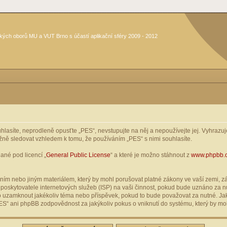
kých oborů MU a VUT Brno s účastí aplikační sféry 2009 - 2012
asíte, neprodleně opusťte „PES“, nevstupujte na něj a nepoužívejte jej. Vyhrazuje
žně sledovat vzhledem k tomu, že používáním „PES“ s nimi souhlasíte.
ané pod licencí „
General Public License
“ a které je možno stáhnout z
www.phpbb.
ím nebo jiným materiálem, který by mohl porušovat platné zákony ve vaší zemi, zák
oskytovatele internetových služeb (ISP) na vaši činnost, pokud bude uznáno za nu
ebo uzamknout jakékoliv téma nebo příspěvek, pokud to bude považovat za nutné. Jak
S“ ani phpBB zodpovědnost za jakýkoliv pokus o vniknutí do systému, který by moh