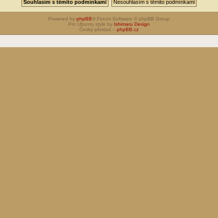
Powered by
phpBB
® Forum Software © phpBB Group
Pro Ubuntu style by
Ishimaru Design
Český překlad –
phpBB.cz