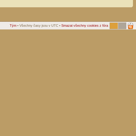
Tým
• Všechny časy jsou v UTC •
Smazat všechny cookies z fóra