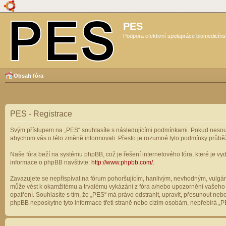
PES
Podpora efektivní spolupráce biomedicíns
Obsah fóra
PES - Registrace
Svým přístupem na „PES“ souhlasíte s následujícími podmínkami. Pokud nesouhl
abychom vás o této změně informovali. Přesto je rozumné tyto podmínky průbě
Naše fóra beží na systému phpBB, což je řešení internetového fóra, které je vyd
informace o phpBB navštivte:
http://www.phpbb.com/
.
Zavazujete se nepřispívat na fórum pohoršujícím, hanlivým, nevhodným, vulgárn
může vést k okamžitému a trvalému vykázání z fóra a/nebo upozornění vašeho p
opatření. Souhlasíte s tím, že „PES“ má právo odstranit, upravit, přesunout n
phpBB neposkytne tyto informace třetí straně nebo cizím osobám, nepřebírá „PE