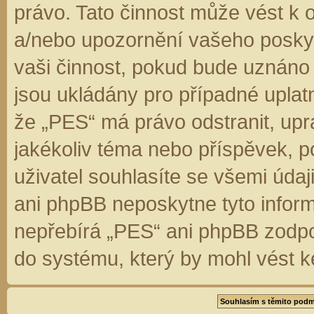
právo. Tato činnost může vést k 
a/nebo upozornění vašeho poskyt
vaši činnost, pokud bude uznáno
jsou ukládány pro případné uplatn
že „PES“ má právo odstranit, up
jakékoliv téma nebo příspěvek, 
uživatel souhlasíte se všemi úda
ani phpBB neposkytne tyto inform
nepřebírá „PES“ ani phpBB zodpo
do systému, který by mohl vést k