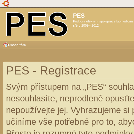
PES
Podpora efektivní spolupráce biomedicín
sféry 2009 - 2012
Obsah fóra
PES - Registrace
Svým přístupem na „PES“ souhlas
nesouhlasíte, neprodleně opusťte
nepoužívejte jej. Vyhrazujeme si
učiníme vše potřebné pro to, aby
Přesto je rozumné tyto podmínky