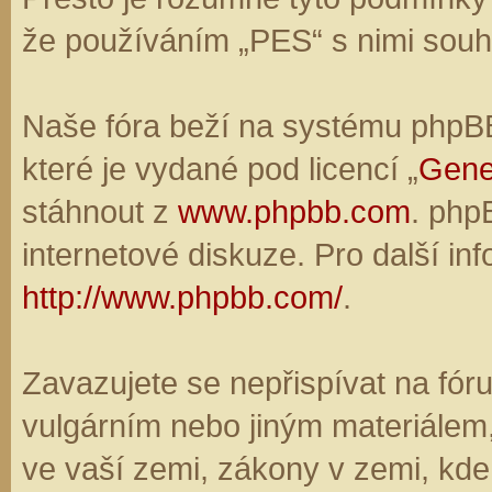
že používáním „PES“ s nimi souhl
Naše fóra beží na systému phpBB,
které je vydané pod licencí „
Gene
stáhnout z
www.phpbb.com
. php
internetové diskuze. Pro další in
http://www.phpbb.com/
.
Zavazujete se nepřispívat na fó
vulgárním nebo jiným materiálem,
ve vaší zemi, zákony v zemi, kde