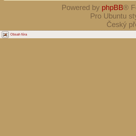
Powered by
phpBB
® F
Pro Ubuntu st
Český př
Obsah fóra