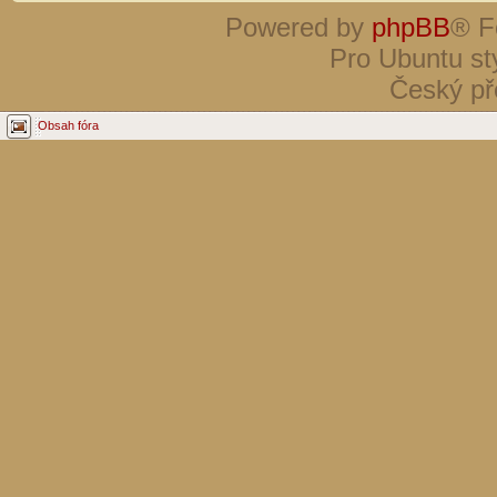
Powered by
phpBB
® F
Pro Ubuntu st
Český př
Obsah fóra