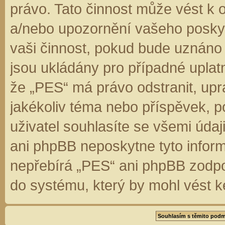
právo. Tato činnost může vést k 
a/nebo upozornění vašeho poskyt
vaši činnost, pokud bude uznáno
jsou ukládány pro případné uplatn
že „PES“ má právo odstranit, up
jakékoliv téma nebo příspěvek, 
uživatel souhlasíte se všemi úda
ani phpBB neposkytne tyto inform
nepřebírá „PES“ ani phpBB zodpo
do systému, který by mohl vést k