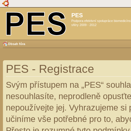
PES
Podpora efektivní spolupráce biomedicín
sféry 2009 - 2012
Obsah fóra
PES - Registrace
Svým přístupem na „PES“ souhlas
nesouhlasíte, neprodleně opusťte
nepoužívejte jej. Vyhrazujeme si
učiníme vše potřebné pro to, aby
Přesto je rozumné tyto podmínky