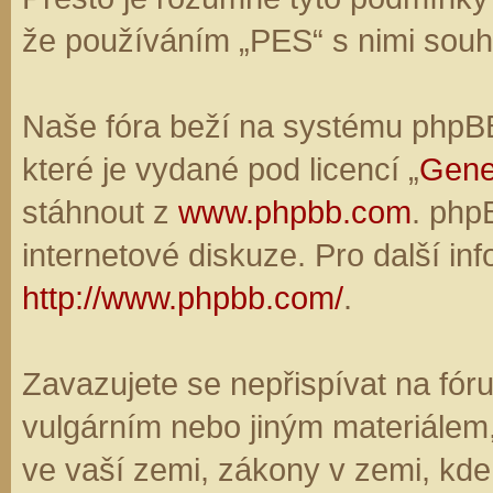
že používáním „PES“ s nimi souhl
Naše fóra beží na systému phpBB,
které je vydané pod licencí „
Gene
stáhnout z
www.phpbb.com
. php
internetové diskuze. Pro další in
http://www.phpbb.com/
.
Zavazujete se nepřispívat na fó
vulgárním nebo jiným materiálem,
ve vaší zemi, zákony v zemi, kde