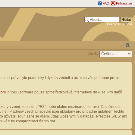
FAQ
Přihlásit se
Pokročilé hledání
Jazyk:
me si právo tyto podmínky kdykoliv změnit a učiníme vše potřebné pro to,
com
. phpBB software pouze zprostředkovává internetové diskuze. Pro další
ony v zemi, kde sídlí „PES“, nebo platné mezinárodní právo. Tato činnost
tné. IP adresy všech příspěvků jsou ukládány pro případné uplatnění těchto
o uživatel souhlasíte se všemi údaji uloženými v databázi. Přestože „PES“ ani
l vést ke kompromitaci těchto dat.