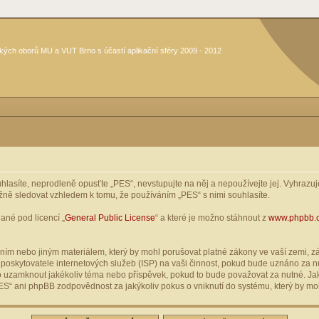
kých oborů MU a VUT Brno s účastí aplikační sféry 2009 - 2012
asíte, neprodleně opusťte „PES“, nevstupujte na něj a nepoužívejte jej. Vyhrazuje
žně sledovat vzhledem k tomu, že používáním „PES“ s nimi souhlasíte.
ané pod licencí „
General Public License
“ a které je možno stáhnout z
www.phpbb.
ím nebo jiným materiálem, který by mohl porušovat platné zákony ve vaší zemi, zák
oskytovatele internetových služeb (ISP) na vaši činnost, pokud bude uznáno za nu
ebo uzamknout jakékoliv téma nebo příspěvek, pokud to bude považovat za nutné. Jak
S“ ani phpBB zodpovědnost za jakýkoliv pokus o vniknutí do systému, který by moh