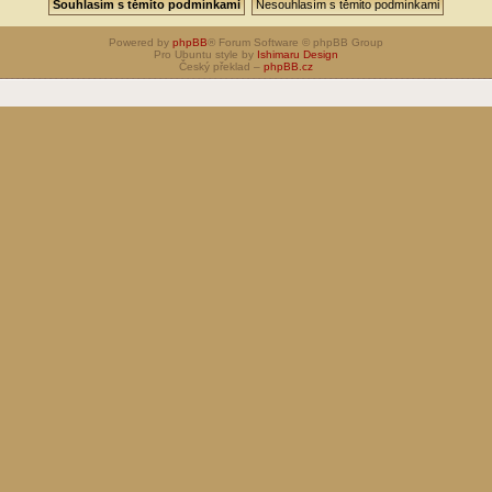
Powered by
phpBB
® Forum Software © phpBB Group
Pro Ubuntu style by
Ishimaru Design
Český překlad –
phpBB.cz