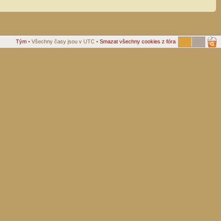
Tým
• Všechny časy jsou v UTC •
Smazat všechny cookies z fóra