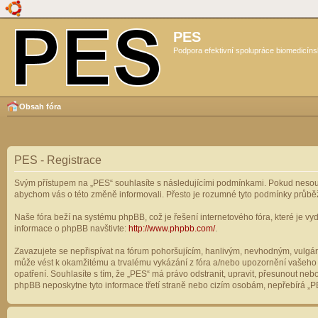
PES
Podpora efektivní spolupráce biomedicíns
Obsah fóra
PES - Registrace
Svým přístupem na „PES“ souhlasíte s následujícími podmínkami. Pokud nesouhl
abychom vás o této změně informovali. Přesto je rozumné tyto podmínky průbě
Naše fóra beží na systému phpBB, což je řešení internetového fóra, které je vyd
informace o phpBB navštivte:
http://www.phpbb.com/
.
Zavazujete se nepřispívat na fórum pohoršujícím, hanlivým, nevhodným, vulgárn
může vést k okamžitému a trvalému vykázání z fóra a/nebo upozornění vašeho p
opatření. Souhlasíte s tím, že „PES“ má právo odstranit, upravit, přesunout n
phpBB neposkytne tyto informace třetí straně nebo cizím osobám, nepřebírá „PE