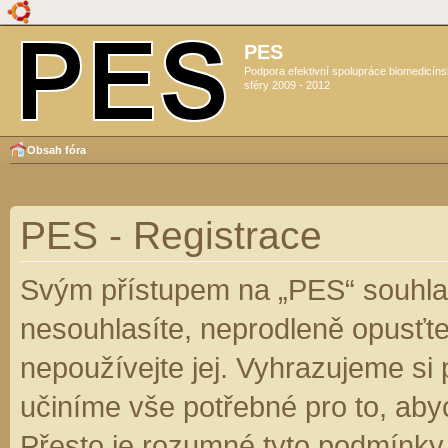
PES
Podpora efektivní spolupráce biomedicín
sféry 2009 - 2012
Obsah fóra
PES - Registrace
Svým přístupem na „PES“ souhlas
nesouhlasíte, neprodleně opusťte
nepoužívejte jej. Vyhrazujeme si
učiníme vše potřebné pro to, aby
Přesto je rozumné tyto podmínky