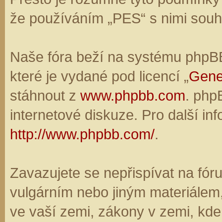
že používáním „PES“ s nimi souhl
Naše fóra beží na systému phpBB,
které je vydané pod licencí „
Gene
stáhnout z
www.phpbb.com
. php
internetové diskuze. Pro další in
http://www.phpbb.com/
.
Zavazujete se nepřispívat na fó
vulgárním nebo jiným materiálem,
ve vaší zemi, zákony v zemi, kde