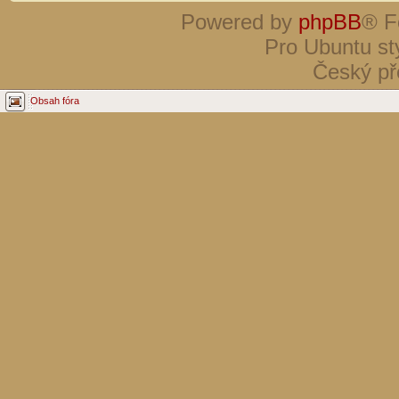
Powered by
phpBB
® F
Pro Ubuntu st
Český př
Obsah fóra