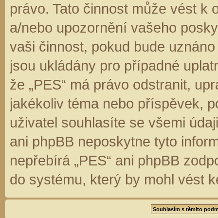
právo. Tato činnost může vést k 
a/nebo upozornění vašeho poskyt
vaši činnost, pokud bude uznáno
jsou ukládány pro případné uplatn
že „PES“ má právo odstranit, up
jakékoliv téma nebo příspěvek, 
uživatel souhlasíte se všemi úda
ani phpBB neposkytne tyto inform
nepřebírá „PES“ ani phpBB zodpo
do systému, který by mohl vést k