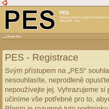
PES
Podpora efektivní spolupráce biomedicín
sféry 2009 - 2012
Obsah fóra
PES - Registrace
Svým přístupem na „PES“ souhlas
nesouhlasíte, neprodleně opusťte
nepoužívejte jej. Vyhrazujeme si
učiníme vše potřebné pro to, aby
Přesto je rozumné tyto podmínky