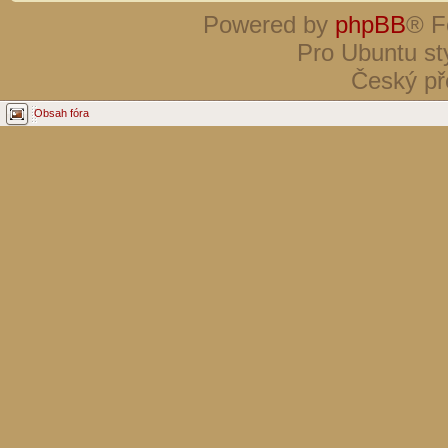
Powered by
phpBB
® F
Pro Ubuntu st
Český př
Obsah fóra