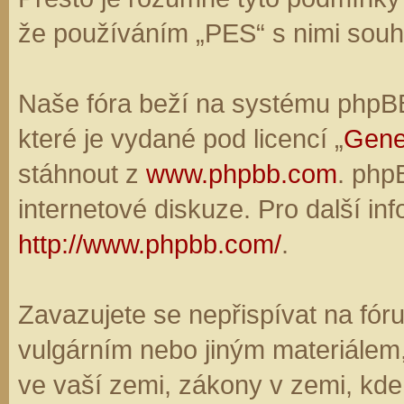
že používáním „PES“ s nimi souhl
Naše fóra beží na systému phpBB,
které je vydané pod licencí „
Gene
stáhnout z
www.phpbb.com
. php
internetové diskuze. Pro další in
http://www.phpbb.com/
.
Zavazujete se nepřispívat na fó
vulgárním nebo jiným materiálem,
ve vaší zemi, zákony v zemi, kde