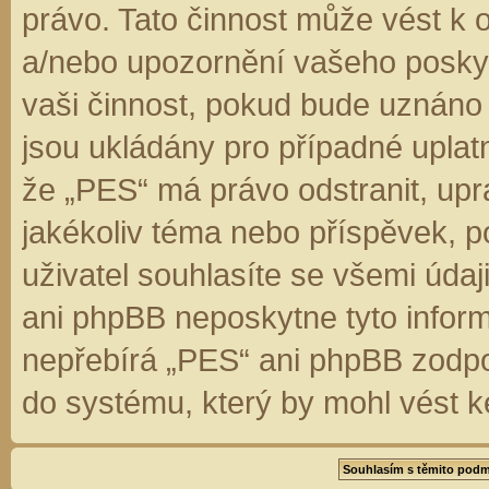
právo. Tato činnost může vést k 
a/nebo upozornění vašeho poskyt
vaši činnost, pokud bude uznáno
jsou ukládány pro případné uplatn
že „PES“ má právo odstranit, up
jakékoliv téma nebo příspěvek, 
uživatel souhlasíte se všemi úda
ani phpBB neposkytne tyto inform
nepřebírá „PES“ ani phpBB zodpo
do systému, který by mohl vést k