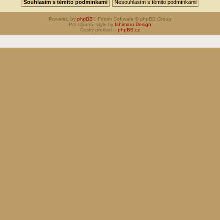
Powered by
phpBB
® Forum Software © phpBB Group
Pro Ubuntu style by
Ishimaru Design
Český překlad –
phpBB.cz