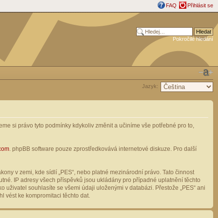
FAQ
Přihlásit se
Pokročilé hledání
Jazyk:
me si právo tyto podmínky kdykoliv změnit a učiníme vše potřebné pro to,
com
. phpBB software pouze zprostředkovává internetové diskuze. Pro další
ony v zemi, kde sídlí „PES“, nebo platné mezinárodní právo. Tato činnost
tné. IP adresy všech příspěvků jsou ukládány pro případné uplatnění těchto
o uživatel souhlasíte se všemi údaji uloženými v databázi. Přestože „PES“ ani
l vést ke kompromitaci těchto dat.