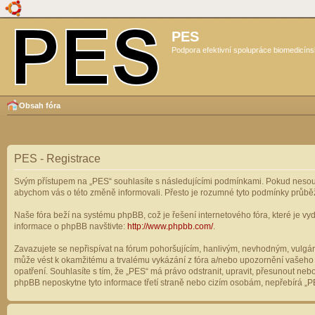
PES
Podpora efektivní spolupráce biomedicíns
Obsah fóra
PES - Registrace
Svým přístupem na „PES“ souhlasíte s následujícími podmínkami. Pokud nesouhl
abychom vás o této změně informovali. Přesto je rozumné tyto podmínky průbě
Naše fóra beží na systému phpBB, což je řešení internetového fóra, které je vyd
informace o phpBB navštivte:
http://www.phpbb.com/
.
Zavazujete se nepřispívat na fórum pohoršujícím, hanlivým, nevhodným, vulgárn
může vést k okamžitému a trvalému vykázání z fóra a/nebo upozornění vašeho p
opatření. Souhlasíte s tím, že „PES“ má právo odstranit, upravit, přesunout n
phpBB neposkytne tyto informace třetí straně nebo cizím osobám, nepřebírá „PE