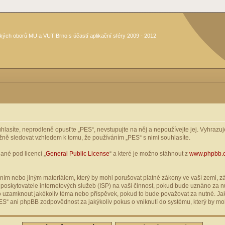
kých oborů MU a VUT Brno s účastí aplikační sféry 2009 - 2012
asíte, neprodleně opusťte „PES“, nevstupujte na něj a nepoužívejte jej. Vyhrazuje
žně sledovat vzhledem k tomu, že používáním „PES“ s nimi souhlasíte.
ané pod licencí „
General Public License
“ a které je možno stáhnout z
www.phpbb.
ím nebo jiným materiálem, který by mohl porušovat platné zákony ve vaší zemi, zák
oskytovatele internetových služeb (ISP) na vaši činnost, pokud bude uznáno za nu
ebo uzamknout jakékoliv téma nebo příspěvek, pokud to bude považovat za nutné. Jak
S“ ani phpBB zodpovědnost za jakýkoliv pokus o vniknutí do systému, který by moh