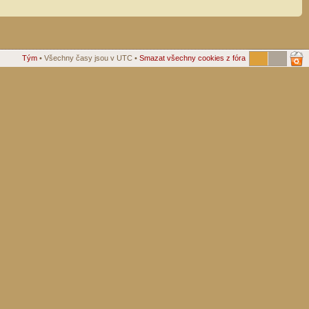
Tým
• Všechny časy jsou v UTC •
Smazat všechny cookies z fóra