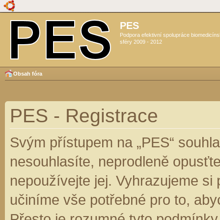
PES
Podpora efektivní spolupráce biomedicín
sféry 2009 - 2012
Obsah fóra
PES - Registrace
Svým přístupem na „PES“ souhlas
nesouhlasíte, neprodleně opusťte
nepoužívejte jej. Vyhrazujeme si
učiníme vše potřebné pro to, aby
Přesto je rozumné tyto podmínky