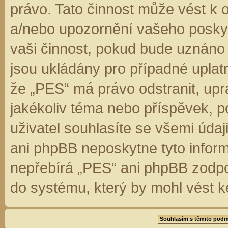
právo. Tato činnost může vést k 
a/nebo upozornění vašeho poskyt
vaši činnost, pokud bude uznáno
jsou ukládány pro případné uplatn
že „PES“ má právo odstranit, up
jakékoliv téma nebo příspěvek, 
uživatel souhlasíte se všemi úda
ani phpBB neposkytne tyto inform
nepřebírá „PES“ ani phpBB zodpo
do systému, který by mohl vést k