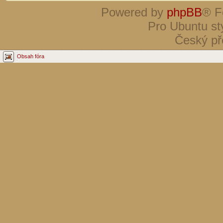
Powered by
phpBB
® F
Pro Ubuntu st
Český př
Obsah fóra