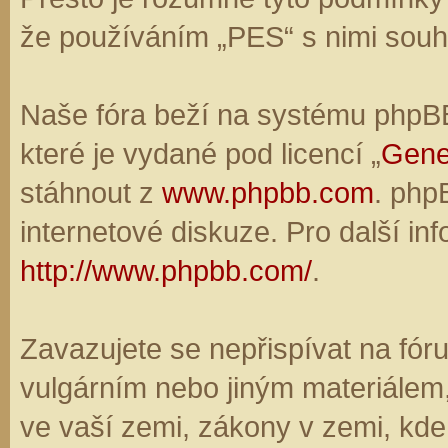
že používáním „PES“ s nimi souhl
Naše fóra beží na systému phpBB,
které je vydané pod licencí „
Gene
stáhnout z
www.phpbb.com
. php
internetové diskuze. Pro další in
http://www.phpbb.com/
.
Zavazujete se nepřispívat na fó
vulgárním nebo jiným materiálem,
ve vaší zemi, zákony v zemi, kde