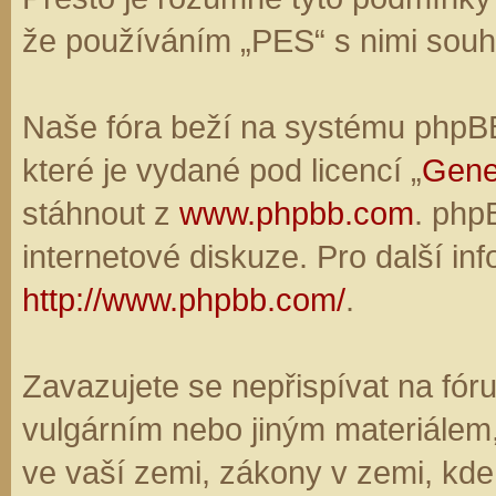
že používáním „PES“ s nimi souhl
Naše fóra beží na systému phpBB,
které je vydané pod licencí „
Gene
stáhnout z
www.phpbb.com
. php
internetové diskuze. Pro další in
http://www.phpbb.com/
.
Zavazujete se nepřispívat na fó
vulgárním nebo jiným materiálem,
ve vaší zemi, zákony v zemi, kde