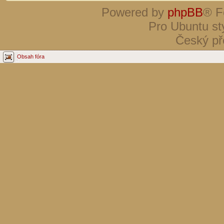
Powered by
phpBB
® F
Pro Ubuntu st
Český př
Obsah fóra