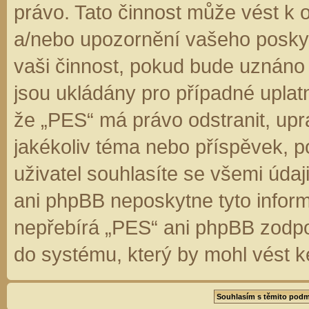
právo. Tato činnost může vést k 
a/nebo upozornění vašeho poskyt
vaši činnost, pokud bude uznáno
jsou ukládány pro případné uplatn
že „PES“ má právo odstranit, up
jakékoliv téma nebo příspěvek, 
uživatel souhlasíte se všemi úda
ani phpBB neposkytne tyto inform
nepřebírá „PES“ ani phpBB zodpo
do systému, který by mohl vést k