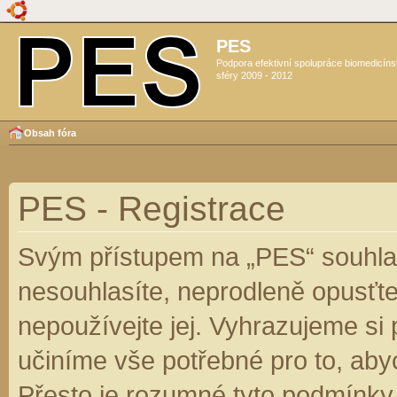
PES
Podpora efektivní spolupráce biomedicín
sféry 2009 - 2012
Obsah fóra
PES - Registrace
Svým přístupem na „PES“ souhlas
nesouhlasíte, neprodleně opusťte
nepoužívejte jej. Vyhrazujeme si
učiníme vše potřebné pro to, aby
Přesto je rozumné tyto podmínky