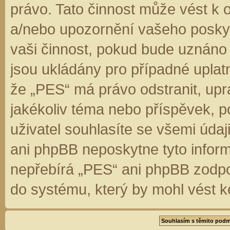
právo. Tato činnost může vést k 
a/nebo upozornění vašeho poskyt
vaši činnost, pokud bude uznáno
jsou ukládány pro případné uplatn
že „PES“ má právo odstranit, up
jakékoliv téma nebo příspěvek, 
uživatel souhlasíte se všemi úda
ani phpBB neposkytne tyto inform
nepřebírá „PES“ ani phpBB zodpo
do systému, který by mohl vést k