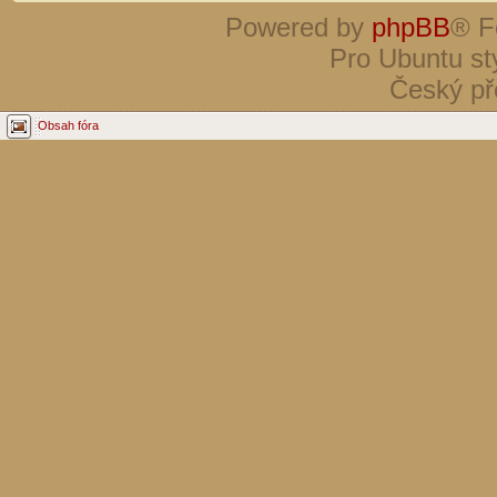
Powered by
phpBB
® F
Pro Ubuntu st
Český př
Obsah fóra