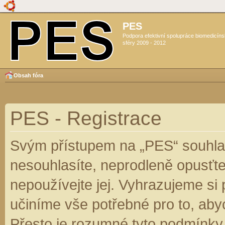
PES
Podpora efektivní spolupráce biomedicín
sféry 2009 - 2012
Obsah fóra
PES - Registrace
Svým přístupem na „PES“ souhlas
nesouhlasíte, neprodleně opusťte
nepoužívejte jej. Vyhrazujeme si
učiníme vše potřebné pro to, aby
Přesto je rozumné tyto podmínky