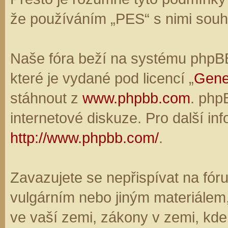
že používáním „PES“ s nimi souhl
Naše fóra beží na systému phpBB,
které je vydané pod licencí „
Gene
stáhnout z
www.phpbb.com
. php
internetové diskuze. Pro další in
http://www.phpbb.com/
.
Zavazujete se nepřispívat na fó
vulgárním nebo jiným materiálem,
ve vaší zemi, zákony v zemi, kde