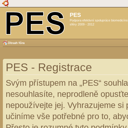
PES
Podpora efektivní spolupráce biomedicín
sféry 2009 - 2012
Obsah fóra
PES - Registrace
Svým přístupem na „PES“ souhlas
nesouhlasíte, neprodleně opusťte
nepoužívejte jej. Vyhrazujeme si
učiníme vše potřebné pro to, aby
Přesto je rozumné tyto podmínky