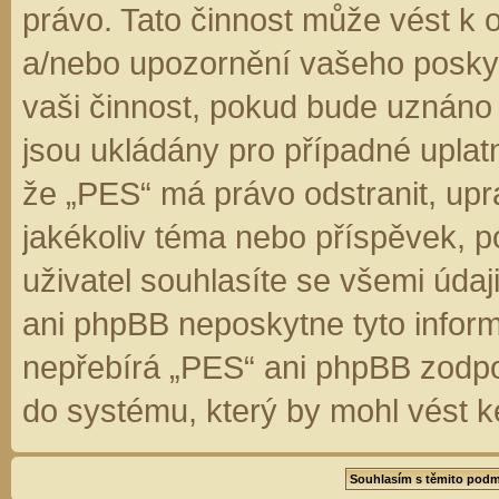
právo. Tato činnost může vést k 
a/nebo upozornění vašeho poskyt
vaši činnost, pokud bude uznáno
jsou ukládány pro případné uplatn
že „PES“ má právo odstranit, up
jakékoliv téma nebo příspěvek, 
uživatel souhlasíte se všemi úda
ani phpBB neposkytne tyto inform
nepřebírá „PES“ ani phpBB zodpo
do systému, který by mohl vést k