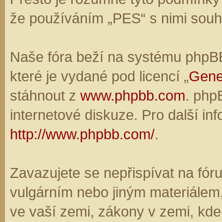
že používáním „PES“ s nimi souhl
Naše fóra beží na systému phpBB,
které je vydané pod licencí „
Gene
stáhnout z
www.phpbb.com
. php
internetové diskuze. Pro další in
http://www.phpbb.com/
.
Zavazujete se nepřispívat na fó
vulgárním nebo jiným materiálem,
ve vaší zemi, zákony v zemi, kde