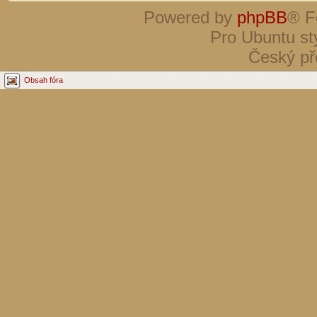
Powered by
phpBB
® F
Pro Ubuntu st
Český př
Obsah fóra