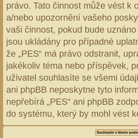
právo. Tato činnost může vést k 
a/nebo upozornění vašeho poskyt
vaši činnost, pokud bude uznáno
jsou ukládány pro případné uplatn
že „PES“ má právo odstranit, up
jakékoliv téma nebo příspěvek, 
uživatel souhlasíte se všemi úda
ani phpBB neposkytne tyto inform
nepřebírá „PES“ ani phpBB zodpo
do systému, který by mohl vést k