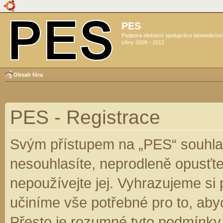
PES
Podpora efektivní spolupráce biomedicín
sféry 2009 - 2012
Obsah fóra
PES - Registrace
Svým přístupem na „PES“ souhlas
nesouhlasíte, neprodleně opusťte
nepoužívejte jej. Vyhrazujeme si
učiníme vše potřebné pro to, aby
Přesto je rozumné tyto podmínky