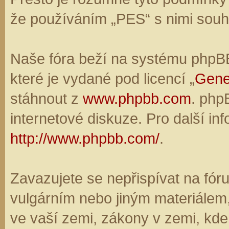
že používáním „PES“ s nimi souhl
Naše fóra beží na systému phpBB,
které je vydané pod licencí „
Gene
stáhnout z
www.phpbb.com
. php
internetové diskuze. Pro další in
http://www.phpbb.com/
.
Zavazujete se nepřispívat na fó
vulgárním nebo jiným materiálem,
ve vaší zemi, zákony v zemi, kde