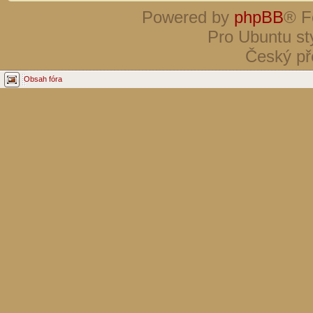
Powered by
phpBB
® F
Pro Ubuntu st
Český př
Obsah fóra