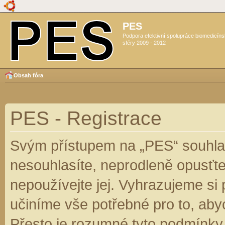
PES
Podpora efektivní spolupráce biomedicín
sféry 2009 - 2012
Obsah fóra
PES - Registrace
Svým přístupem na „PES“ souhlas
nesouhlasíte, neprodleně opusťte
nepoužívejte jej. Vyhrazujeme si
učiníme vše potřebné pro to, aby
Přesto je rozumné tyto podmínky