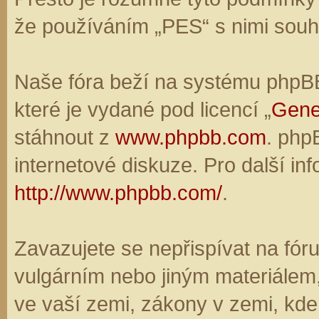
že používáním „PES“ s nimi souhl
Naše fóra beží na systému phpBB,
které je vydané pod licencí „
Gene
stáhnout z
www.phpbb.com
. php
internetové diskuze. Pro další in
http://www.phpbb.com/
.
Zavazujete se nepřispívat na fó
vulgárním nebo jiným materiálem,
ve vaší zemi, zákony v zemi, kde