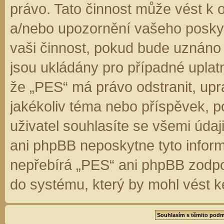
právo. Tato činnost může vést k 
a/nebo upozornění vašeho poskyt
vaši činnost, pokud bude uznáno
jsou ukládány pro případné uplatn
že „PES“ má právo odstranit, up
jakékoliv téma nebo příspěvek, 
uživatel souhlasíte se všemi úda
ani phpBB neposkytne tyto inform
nepřebírá „PES“ ani phpBB zodpo
do systému, který by mohl vést k