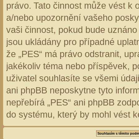
právo. Tato činnost může vést k 
a/nebo upozornění vašeho poskyt
vaši činnost, pokud bude uznáno
jsou ukládány pro případné uplatn
že „PES“ má právo odstranit, up
jakékoliv téma nebo příspěvek, 
uživatel souhlasíte se všemi úda
ani phpBB neposkytne tyto inform
nepřebírá „PES“ ani phpBB zodpo
do systému, který by mohl vést k