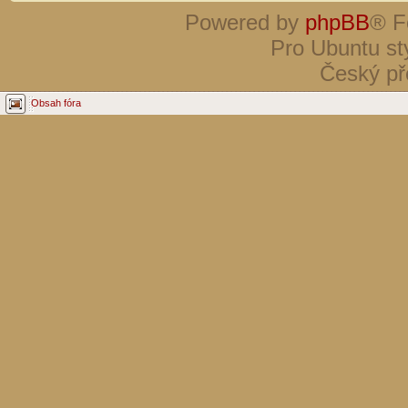
Powered by
phpBB
® F
Pro Ubuntu st
Český př
Obsah fóra