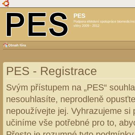
PES
Podpora efektivní spolupráce biomedicín
sféry 2009 - 2012
Obsah fóra
PES - Registrace
Svým přístupem na „PES“ souhlas
nesouhlasíte, neprodleně opusťte
nepoužívejte jej. Vyhrazujeme si
učiníme vše potřebné pro to, aby
Přesto je rozumné tyto podmínky