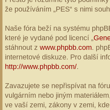
že používáním „PES“ s nimi souhl
Naše fóra beží na systému phpBB,
které je vydané pod licencí „
Gene
stáhnout z
www.phpbb.com
. php
internetové diskuze. Pro další in
http://www.phpbb.com/
.
Zavazujete se nepřispívat na fó
vulgárním nebo jiným materiálem,
ve vaší zemi, zákony v zemi, kde