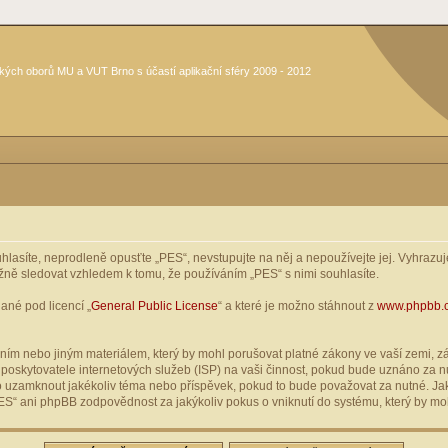
kých oborů MU a VUT Brno s účastí aplikační sféry 2009 - 2012
asíte, neprodleně opusťte „PES“, nevstupujte na něj a nepoužívejte jej. Vyhrazuje
žně sledovat vzhledem k tomu, že používáním „PES“ s nimi souhlasíte.
ané pod licencí „
General Public License
“ a které je možno stáhnout z
www.phpbb.
ím nebo jiným materiálem, který by mohl porušovat platné zákony ve vaší zemi, zák
oskytovatele internetových služeb (ISP) na vaši činnost, pokud bude uznáno za nu
ebo uzamknout jakékoliv téma nebo příspěvek, pokud to bude považovat za nutné. Jak
S“ ani phpBB zodpovědnost za jakýkoliv pokus o vniknutí do systému, který by moh