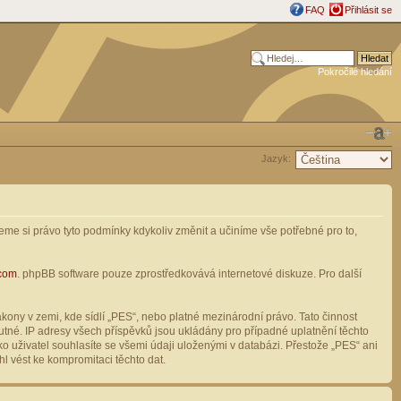
FAQ
Přihlásit se
Pokročilé hledání
Jazyk:
me si právo tyto podmínky kdykoliv změnit a učiníme vše potřebné pro to,
com
. phpBB software pouze zprostředkovává internetové diskuze. Pro další
ony v zemi, kde sídlí „PES“, nebo platné mezinárodní právo. Tato činnost
tné. IP adresy všech příspěvků jsou ukládány pro případné uplatnění těchto
o uživatel souhlasíte se všemi údaji uloženými v databázi. Přestože „PES“ ani
l vést ke kompromitaci těchto dat.