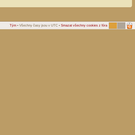
Tým
• Všechny časy jsou v UTC •
Smazat všechny cookies z fóra