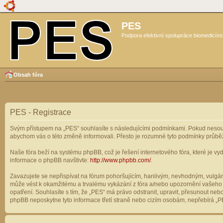
PES
Podpora efektivní spolupráce biomedicíns
Obsah fóra
PES - Registrace
Svým přístupem na „PES“ souhlasíte s následujícími podmínkami. Pokud nesouhl
abychom vás o této změně informovali. Přesto je rozumné tyto podmínky průbě
Naše fóra beží na systému phpBB, což je řešení internetového fóra, které je vyd
informace o phpBB navštivte:
http://www.phpbb.com/
.
Zavazujete se nepřispívat na fórum pohoršujícím, hanlivým, nevhodným, vulgárn
může vést k okamžitému a trvalému vykázání z fóra a/nebo upozornění vašeho p
opatření. Souhlasíte s tím, že „PES“ má právo odstranit, upravit, přesunout n
phpBB neposkytne tyto informace třetí straně nebo cizím osobám, nepřebírá „PE