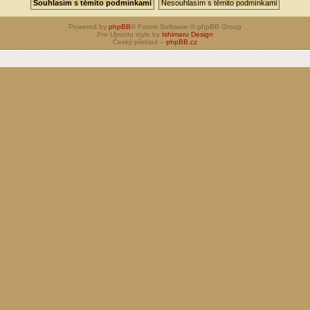
Powered by
phpBB
® Forum Software © phpBB Group
Pro Ubuntu style by
Ishimaru Design
Český překlad –
phpBB.cz