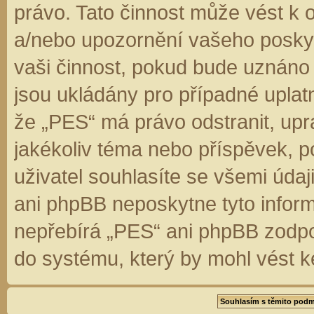
právo. Tato činnost může vést k 
a/nebo upozornění vašeho poskyt
vaši činnost, pokud bude uznáno
jsou ukládány pro případné uplatn
že „PES“ má právo odstranit, up
jakékoliv téma nebo příspěvek, 
uživatel souhlasíte se všemi úda
ani phpBB neposkytne tyto inform
nepřebírá „PES“ ani phpBB zodpo
do systému, který by mohl vést k