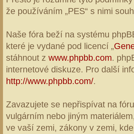
že používáním „PES“ s nimi souhl
Naše fóra beží na systému phpBB,
které je vydané pod licencí „
Gene
stáhnout z
www.phpbb.com
. php
internetové diskuze. Pro další in
http://www.phpbb.com/
.
Zavazujete se nepřispívat na fó
vulgárním nebo jiným materiálem,
ve vaší zemi, zákony v zemi, kde