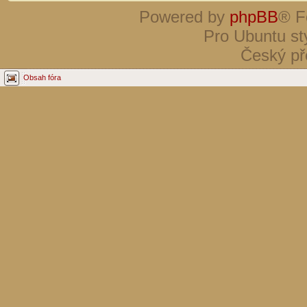
Powered by
phpBB
® F
Pro Ubuntu st
Český př
Obsah fóra