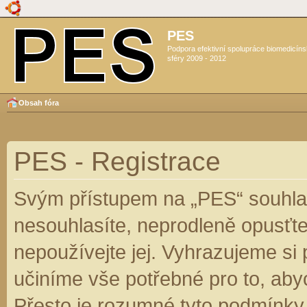
PES
Podpora efektivní spolupráce biomedicín
sféry 2009 - 2012
Obsah fóra
PES - Registrace
Svým přístupem na „PES“ souhlas
nesouhlasíte, neprodleně opusťte
nepoužívejte jej. Vyhrazujeme si
učiníme vše potřebné pro to, aby
Přesto je rozumné tyto podmínky