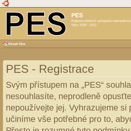
PES
Podpora efektivní spolupráce biomedicín
sféry 2009 - 2012
Obsah fóra
PES - Registrace
Svým přístupem na „PES“ souhlas
nesouhlasíte, neprodleně opusťte
nepoužívejte jej. Vyhrazujeme si
učiníme vše potřebné pro to, aby
Přesto je rozumné tyto podmínky