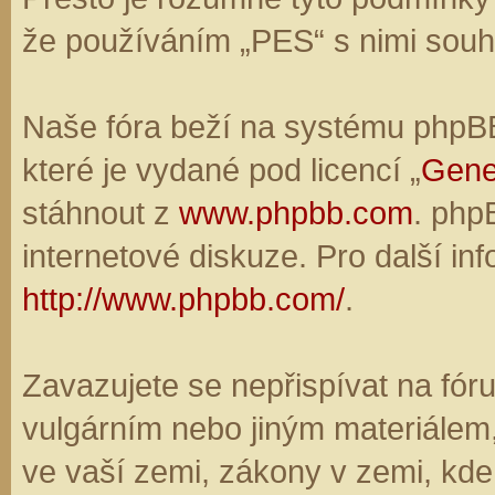
že používáním „PES“ s nimi souhl
Naše fóra beží na systému phpBB,
které je vydané pod licencí „
Gene
stáhnout z
www.phpbb.com
. php
internetové diskuze. Pro další in
http://www.phpbb.com/
.
Zavazujete se nepřispívat na fó
vulgárním nebo jiným materiálem,
ve vaší zemi, zákony v zemi, kde