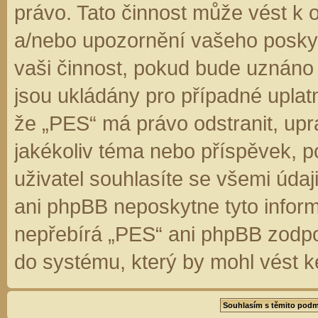
právo. Tato činnost může vést k 
a/nebo upozornění vašeho poskyt
vaši činnost, pokud bude uznáno
jsou ukládány pro případné uplatn
že „PES“ má právo odstranit, up
jakékoliv téma nebo příspěvek, 
uživatel souhlasíte se všemi úda
ani phpBB neposkytne tyto inform
nepřebírá „PES“ ani phpBB zodpo
do systému, který by mohl vést k