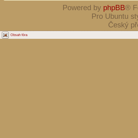
Powered by
phpBB
® F
Pro Ubuntu st
Český př
Obsah fóra