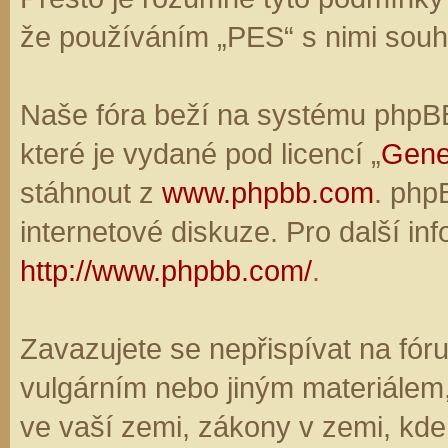
že používáním „PES“ s nimi souhl
Naše fóra beží na systému phpBB,
které je vydané pod licencí „
Gene
stáhnout z
www.phpbb.com
. php
internetové diskuze. Pro další in
http://www.phpbb.com/
.
Zavazujete se nepřispívat na fó
vulgárním nebo jiným materiálem,
ve vaší zemi, zákony v zemi, kde