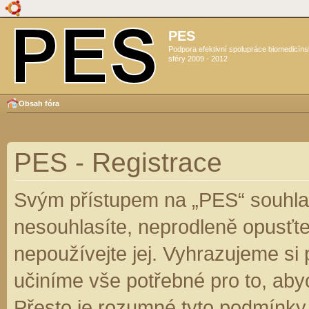
PES
Podpora efektivní spolupráce biomedicín
sféry 2009 - 2012
Obsah fóra
PES - Registrace
Svým přístupem na „PES“ souhlas
nesouhlasíte, neprodleně opusťte
nepoužívejte jej. Vyhrazujeme si
učiníme vše potřebné pro to, aby
Přesto je rozumné tyto podmínky