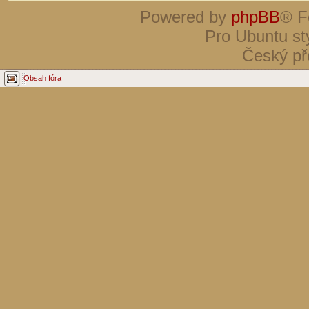
Powered by
phpBB
® F
Pro Ubuntu st
Český př
Obsah fóra