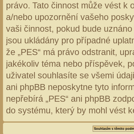
právo. Tato činnost může vést k 
a/nebo upozornění vašeho poskyt
vaši činnost, pokud bude uznáno
jsou ukládány pro případné uplatn
že „PES“ má právo odstranit, up
jakékoliv téma nebo příspěvek, 
uživatel souhlasíte se všemi úda
ani phpBB neposkytne tyto inform
nepřebírá „PES“ ani phpBB zodpo
do systému, který by mohl vést k