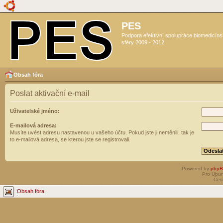
PES
Podpora efektivní spolupráce biomedicín
sféry 2009 - 2012
Obsah fóra
Poslat aktivační e-mail
Uživatelské jméno:
E-mailová adresa:
Musíte uvést adresu nastavenou u vašeho účtu. Pokud jste ji neměnili, tak je
to e-mailová adresa, se kterou jste se registrovali.
Powered by
php
Pro Ubun
Čes
Obsah fóra