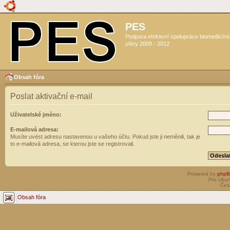
PES
Podpora efektivní spolupráce biomedicín
sféry 2009 - 2012
Obsah fóra
Poslat aktivační e-mail
Uživatelské jméno:
E-mailová adresa:
Musíte uvést adresu nastavenou u vašeho účtu. Pokud jste ji neměnili, tak je
to e-mailová adresa, se kterou jste se registrovali.
Powered by
php
Pro Ubun
Čes
Obsah fóra