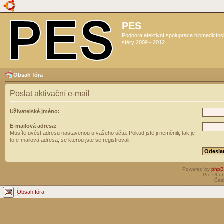
PES
Podpora efektivní spolupráce biomedicín
sféry 2009 - 2012
Obsah fóra
Poslat aktivační e-mail
Uživatelské jméno:
E-mailová adresa:
Musíte uvést adresu nastavenou u vašeho účtu. Pokud jste ji neměnili, tak je
to e-mailová adresa, se kterou jste se registrovali.
Powered by
php
Pro Ubun
Čes
Obsah fóra