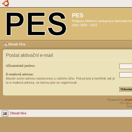
PES
Podpora efektivní spolupráce biomedicín
sféry 2009 - 2012
Obsah fóra
Poslat aktivační e-mail
Uživatelské jméno:
E-mailová adresa:
Musíte uvést adresu nastavenou u vašeho účtu. Pokud jste ji neměnili, tak je
to e-mailová adresa, se kterou jste se registrovali.
Powered by
php
Pro Ubun
Čes
Obsah fóra