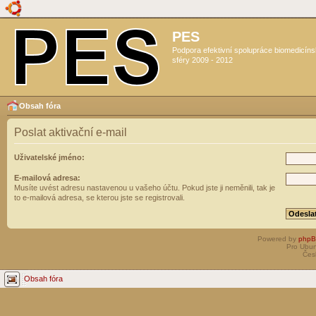
PES
Podpora efektivní spolupráce biomedicín
sféry 2009 - 2012
Obsah fóra
Poslat aktivační e-mail
Uživatelské jméno:
E-mailová adresa:
Musíte uvést adresu nastavenou u vašeho účtu. Pokud jste ji neměnili, tak je
to e-mailová adresa, se kterou jste se registrovali.
Powered by
php
Pro Ubun
Čes
Obsah fóra