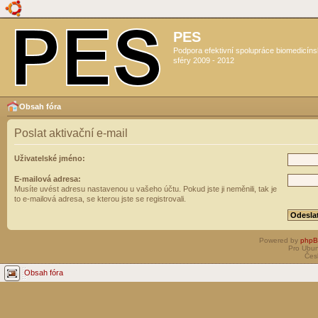
PES
Podpora efektivní spolupráce biomedicín
sféry 2009 - 2012
Obsah fóra
Poslat aktivační e-mail
Uživatelské jméno:
E-mailová adresa:
Musíte uvést adresu nastavenou u vašeho účtu. Pokud jste ji neměnili, tak je
to e-mailová adresa, se kterou jste se registrovali.
Powered by
php
Pro Ubun
Čes
Obsah fóra