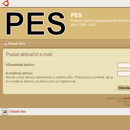
PES
Podpora efektivní spolupráce biomedicín
sféry 2009 - 2012
Obsah fóra
Poslat aktivační e-mail
Uživatelské jméno:
E-mailová adresa:
Musíte uvést adresu nastavenou u vašeho účtu. Pokud jste ji neměnili, tak je
to e-mailová adresa, se kterou jste se registrovali.
Powered by
php
Pro Ubun
Čes
Obsah fóra