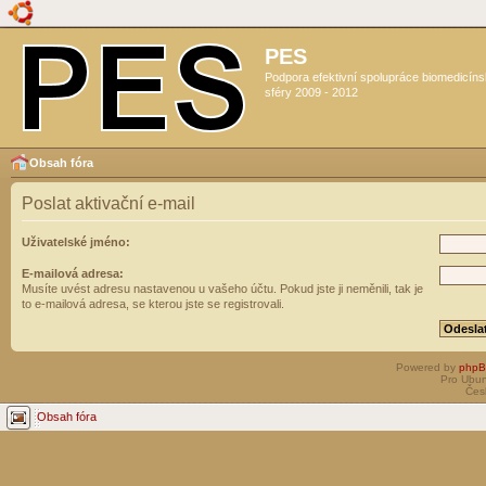
PES
Podpora efektivní spolupráce biomedicín
sféry 2009 - 2012
Obsah fóra
Poslat aktivační e-mail
Uživatelské jméno:
E-mailová adresa:
Musíte uvést adresu nastavenou u vašeho účtu. Pokud jste ji neměnili, tak je
to e-mailová adresa, se kterou jste se registrovali.
Powered by
php
Pro Ubun
Čes
Obsah fóra