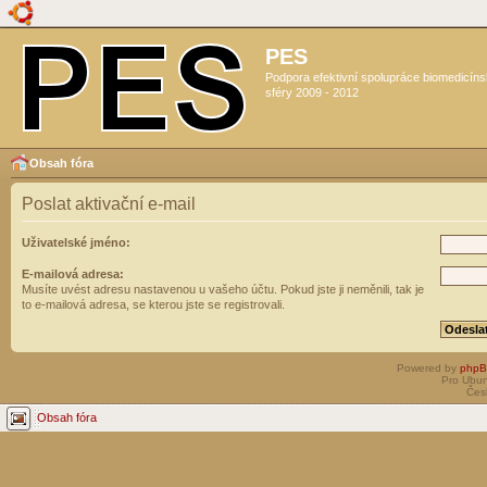
PES
Podpora efektivní spolupráce biomedicín
sféry 2009 - 2012
Obsah fóra
Poslat aktivační e-mail
Uživatelské jméno:
E-mailová adresa:
Musíte uvést adresu nastavenou u vašeho účtu. Pokud jste ji neměnili, tak je
to e-mailová adresa, se kterou jste se registrovali.
Powered by
php
Pro Ubun
Čes
Obsah fóra