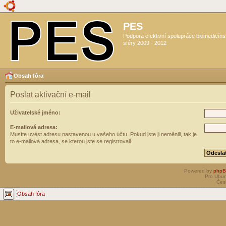
PES
Podpora efektivní spolupráce biomedicín
sféry 2009 - 2012
Obsah fóra
Poslat aktivační e-mail
Uživatelské jméno:
E-mailová adresa:
Musíte uvést adresu nastavenou u vašeho účtu. Pokud jste ji neměnili, tak je
to e-mailová adresa, se kterou jste se registrovali.
Powered by
php
Pro Ubun
Čes
Obsah fóra