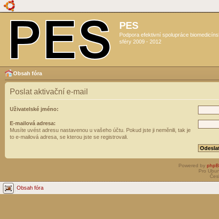
PES
Podpora efektivní spolupráce biomedicín
sféry 2009 - 2012
Obsah fóra
Poslat aktivační e-mail
Uživatelské jméno:
E-mailová adresa:
Musíte uvést adresu nastavenou u vašeho účtu. Pokud jste ji neměnili, tak je
to e-mailová adresa, se kterou jste se registrovali.
Powered by
php
Pro Ubun
Čes
Obsah fóra