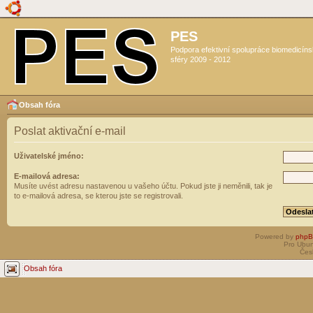
PES
Podpora efektivní spolupráce biomedicín
sféry 2009 - 2012
Obsah fóra
Poslat aktivační e-mail
Uživatelské jméno:
E-mailová adresa:
Musíte uvést adresu nastavenou u vašeho účtu. Pokud jste ji neměnili, tak je
to e-mailová adresa, se kterou jste se registrovali.
Powered by
php
Pro Ubun
Čes
Obsah fóra